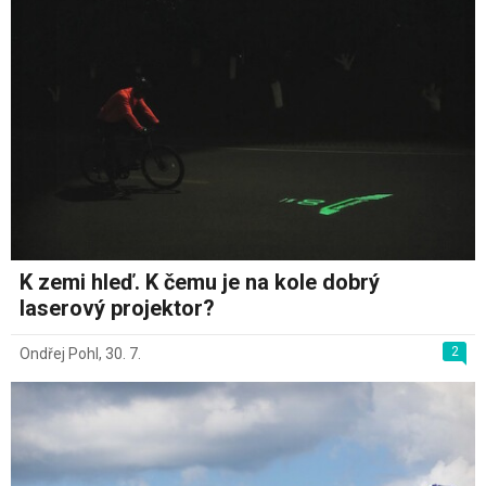
K zemi hleď. K čemu je na kole dobrý
laserový projektor?
2
Ondřej Pohl
,
30. 7.