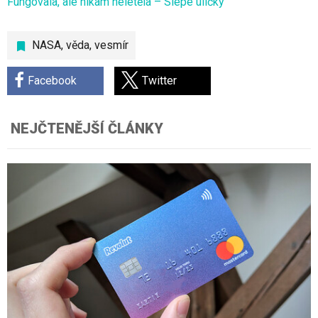
Fungovala, ale nikam neletěla – Slepé uličky
NASA
,
věda
,
vesmír
Facebook
Twitter
NEJČTENĚJŠÍ ČLÁNKY