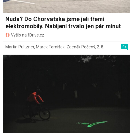
Nuda? Do Chorvatska jsme jeli třemi
elektromobily. Nabíjení trvalo jen pár minut
Vyšlo na fDrive.cz
42
Martin Pultzner
,
Marek Tomíšek
,
Zdeněk Pečený
,
2. 8.