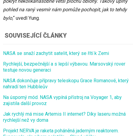
pokrýt několikanásobně větší plochu oblohy. Takový úplný
pohled na raný vesmír nám pomůže pochopit, jak to tehdy
bylo,
“ uvedl Yung.
SOUVISEJÍCÍ ČLÁNKY
NASA se snaží zachytit satelit, který se řítí k Zemi
Rychlejší, bezpečnější a s lepší výbavou. Marsovský rover
testuje novou generaci
NASA dokončuje přípravy teleskopu Grace Romanové, který
nahradí ten Hubbleův
Na úsporný mód. NASA vypíná přístroj na Voyager 1, aby
zajistila další provoz
Jak rychlý má mise Artemis II internet? Díky laseru možná
rychlejší než vy doma
Projekt NERVA je raketa poháněná jaderným reaktorem.