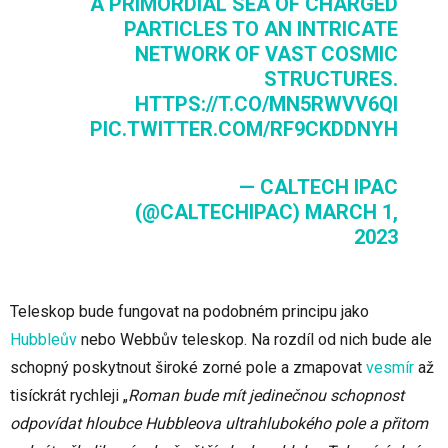
A PRIMORDIAL SEA OF CHARGED
PARTICLES TO AN INTRICATE
NETWORK OF VAST COSMIC
STRUCTURES.
HTTPS://T.CO/MN5RWVV6QI
PIC.TWITTER.COM/RF9CKDDNYH
— CALTECH IPAC
(@CALTECHIPAC)
MARCH 1,
2023
Teleskop bude fungovat na podobném principu jako
Hubbleův
nebo Webbův teleskop. Na rozdíl od nich bude ale
schopný poskytnout široké zorné pole a zmapovat
vesmír
až
tisíckrát rychleji „
Roman bude mít jedinečnou schopnost
odpovídat hloubce Hubbleova ultrahlubokého pole a přitom