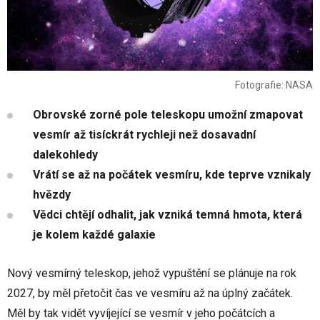
Fotografie: NASA
Obrovské zorné pole teleskopu umožní zmapovat
vesmír až tisíckrát rychleji než dosavadní
dalekohledy
Vrátí se až na počátek vesmíru, kde teprve vznikaly
hvězdy
Vědci chtějí odhalit, jak vzniká temná hmota, která
je kolem každé galaxie
Nový vesmírný teleskop, jehož vypuštění se plánuje na rok
2027, by měl přetočit čas ve vesmíru až na úplný začátek.
Měl by tak vidět vyvíjející se vesmír v jeho počátcích a