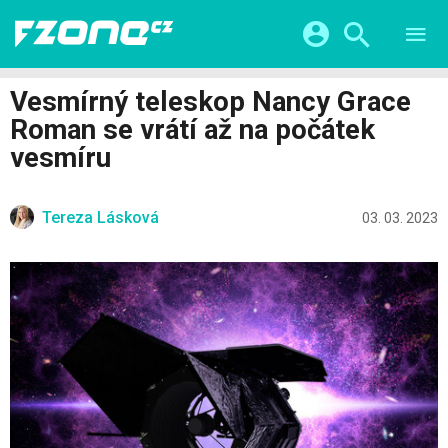
TESTY
CHYTRÁ DOMÁCNOST
Přihlášení a registrace pomocí:
Vesmírný teleskop Nancy Grace
CHYTRÁ MĚSTA
VIDEA
Roman se vrátí až na počátek
ŽIVOT BUDOUCNOSTI
Facebook
Google
SERIÁLY
vesmíru
HRY A ZÁBAVA
KATEGORIE
Twitter
Apple
Microsoft
FINTECH
Tereza Lásková
03. 03. 2023