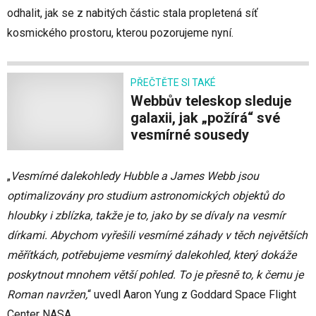
odhalit, jak se z nabitých částic stala propletená síť
kosmického prostoru, kterou pozorujeme nyní.
PŘEČTĚTE SI TAKÉ
Webbův teleskop sleduje
galaxii, jak „požírá“ své
vesmírné sousedy
„
Vesmírné dalekohledy Hubble a James Webb jsou
optimalizovány pro studium astronomických objektů do
hloubky i zblízka, takže je to, jako by se dívaly na vesmír
dírkami. Abychom vyřešili vesmírné záhady v těch největších
měřítkách, potřebujeme vesmírný dalekohled, který dokáže
poskytnout mnohem větší pohled. To je přesně to, k čemu je
Roman navržen,
“ uvedl Aaron Yung z Goddard Space Flight
Center NASA.