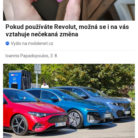
Pokud používáte Revolut, možná se i na vás
vztahuje nečekaná změna
Vyšlo na mobilenet.cz
Ioannis Papadopoulos
,
3. 8.