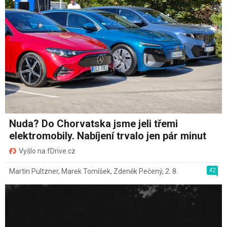
Nuda? Do Chorvatska jsme jeli třemi
elektromobily. Nabíjení trvalo jen pár minut
Vyšlo na fDrive.cz
42
Martin Pultzner
,
Marek Tomíšek
,
Zdeněk Pečený
,
2. 8.