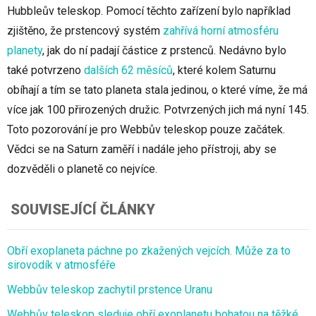
Hubbleův teleskop. Pomocí těchto zařízení bylo například
zjištěno, že prstencový systém
zahřívá horní atmosféru
planety
, jak do ní padají částice z prstenců. Nedávno bylo
také potvrzeno
dalších 62 měsíců
, které kolem Saturnu
obíhají a tím se tato planeta stala jedinou, o které víme, že má
více jak 100 přirozených družic. Potvrzených jich má nyní 145.
Toto pozorování je pro Webbův teleskop pouze začátek.
Vědci se na Saturn zaměří i nadále jeho přístroji, aby se
dozvěděli o planetě co nejvíce.
SOUVISEJÍCÍ ČLÁNKY
Obří exoplaneta páchne po zkažených vejcích. Může za to
sirovodík v atmosféře
Webbův teleskop zachytil prstence Uranu
Webbův teleskop sleduje obří exoplanetu bohatou na těžké