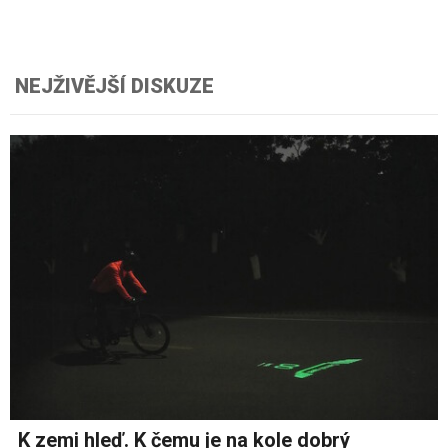
NEJŽIVĚJŠÍ DISKUZE
K zemi hleď. K čemu je na kole dobrý