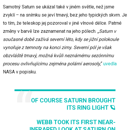
Samotný Saturn se ukázal také v jiném světle, než jsme
zvyklí – na snímku se jeví tmavý, bez jeho typických skvrn. Je
to tím, že teleskop jej pozoroval v jiné vlnové délce. Patrné
změny v barvě lze zaznamenat na jeho pólech. „
Saturn v
současné době zažívá severní léto, kdy se jižní polokoule
vynořuje z temnoty na konci zimy. Severní pól je však
obzvláště tmavý, možná kvůli neznámému sezónnímu
procesu ovlivňujícímu zejména polární aerosoly,
“
uvedla
NASA v popisku.
OF COURSE SATURN BROUGHT
ITS RING LIGHT 🪐
WEBB TOOK ITS FIRST NEAR-
INFRARED LOOK AT SATURN ON