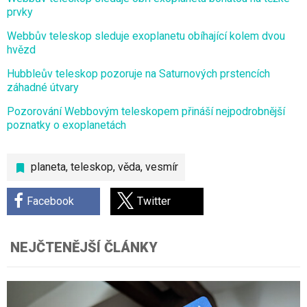
prvky
Webbův teleskop sleduje exoplanetu obíhající kolem dvou
hvězd
Hubbleův teleskop pozoruje na Saturnových prstencích
záhadné útvary
Pozorování Webbovým teleskopem přináší nejpodrobnější
poznatky o exoplanetách
planeta
,
teleskop
,
věda
,
vesmír
Facebook
Twitter
NEJČTENĚJŠÍ ČLÁNKY