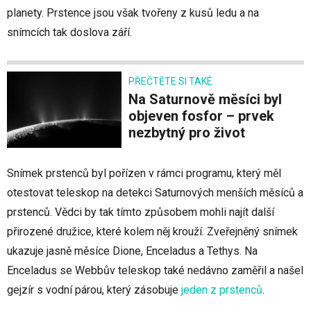
planety. Prstence jsou však tvořeny z kusů ledu a na
snímcích tak doslova září.
PŘEČTĚTE SI TAKÉ
Na Saturnově měsíci byl
objeven fosfor – prvek
nezbytný pro život
Snímek prstenců byl pořízen v rámci programu, který měl
otestovat teleskop na detekci Saturnových menších měsíců a
prstenců. Vědci by tak tímto způsobem mohli najít další
přirozené družice, které kolem něj krouží. Zveřejněný snímek
ukazuje jasně měsíce Dione, Enceladus a Tethys. Na
Enceladus se Webbův teleskop také nedávno zaměřil a našel
gejzír s vodní párou, který zásobuje
jeden z prstenců
.