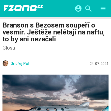
TESTY
CHYTRÁ DOMÁCNOST
Přihlášení a registrace pomocí:
Branson s Bezosem soupeří o
CHYTRÁ MĚSTA
VIDEA
vesmír. Ještěže nelétají na naftu,
ŽIVOT BUDOUCNOSTI
Facebook
Google
SERIÁLY
to by ani nezačali
HRY A ZÁBAVA
KATEGORIE
Twitter
Apple
Microsoft
Glosa
FINTECH
Ondřej Pohl
24. 07. 2021