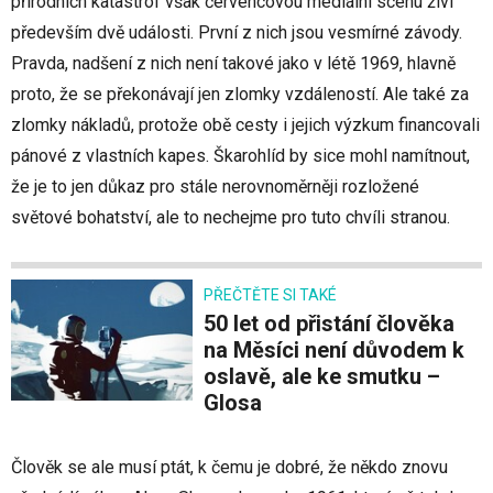
přírodních katastrof však červencovou mediální scénu živí
především dvě události. První z nich jsou vesmírné závody.
Pravda, nadšení z nich není takové jako v létě 1969, hlavně
proto, že se překonávají jen zlomky vzdáleností. Ale také za
zlomky nákladů, protože obě cesty i jejich výzkum financovali
pánové z vlastních kapes. Škarohlíd by sice mohl namítnout,
že je to jen důkaz pro stále nerovnoměrněji rozložené
světové bohatství, ale to nechejme pro tuto chvíli stranou.
PŘEČTĚTE SI TAKÉ
50 let od přistání člověka
na Měsíci není důvodem k
oslavě, ale ke smutku –
Glosa
Člověk se ale musí ptát, k čemu je dobré, že někdo znovu