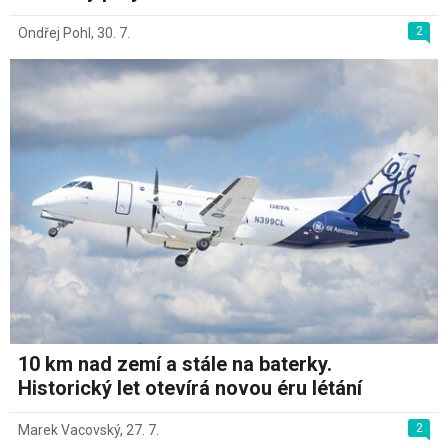
2
Ondřej Pohl
,
30. 7.
10 km nad zemí a stále na baterky.
Historický let otevírá novou éru létání
2
Marek Vacovský
,
27. 7.