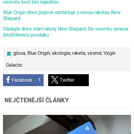
vesmíru šest žen najednou
Blue Origin dnes poprvé odstartuje s novou raketou New
Shepard
Sledujte dnes start rakety New Shepard. Do vesmíru vynese
šestičlennou posádku
glosa
,
Blue Origin
,
ekologie
,
raketa
,
vesmír
,
Virgin
Galactic
Facebook
1
Twitter
NEJČTENĚJŠÍ ČLÁNKY