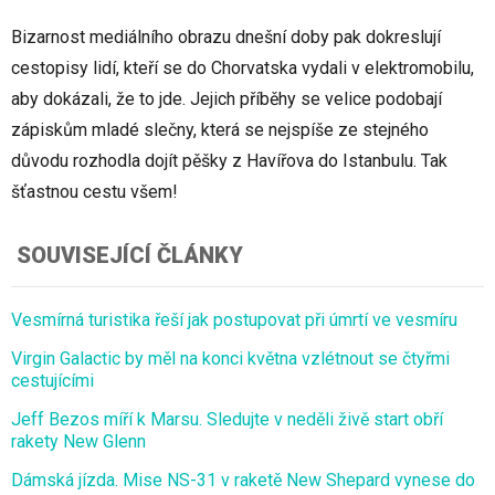
Bizarnost mediálního obrazu dnešní doby pak dokreslují
cestopisy lidí, kteří se do Chorvatska vydali v elektromobilu,
aby dokázali, že to jde. Jejich příběhy se velice podobají
zápiskům mladé slečny, která se nejspíše ze stejného
důvodu rozhodla dojít pěšky z Havířova do Istanbulu. Tak
šťastnou cestu všem!
SOUVISEJÍCÍ ČLÁNKY
Vesmírná turistika řeší jak postupovat při úmrtí ve vesmíru
Virgin Galactic by měl na konci května vzlétnout se čtyřmi
cestujícími
Jeff Bezos míří k Marsu. Sledujte v neděli živě start obří
rakety New Glenn
Dámská jízda. Mise NS-31 v raketě New Shepard vynese do