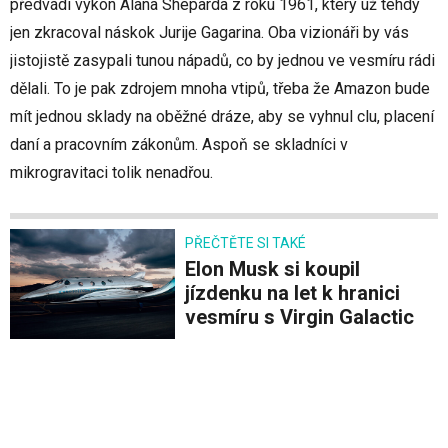
předvádí výkon Alana Sheparda z roku 1961, který už tehdy
jen zkracoval náskok Jurije Gagarina. Oba vizionáři by vás
jistojistě zasypali tunou nápadů, co by jednou ve vesmíru rádi
dělali. To je pak zdrojem mnoha vtipů, třeba že Amazon bude
mít jednou sklady na oběžné dráze, aby se vyhnul clu, placení
daní a pracovním zákonům. Aspoň se skladníci v
mikrogravitaci tolik nenadřou.
PŘEČTĚTE SI TAKÉ
Elon Musk si koupil
jízdenku na let k hranici
vesmíru s Virgin Galactic