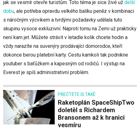
jak se vesmír otevře turistům. Toto téma je sice živé už
delší
dobu
, ale potřeba opravdu velkého balíku peněz v kombinaci
s náročným výcvikem a tvrdými požadavky udělala tuto
skupinu vysoce exkluzivní. Naproti tomu na Zemi už prakticky
není kam jet. Můžete strávit v letadle kolik chcete hodin a
vždy narazíte na suvenýry prodávající domorodce, kteří
dokonce berou platební karty. Cestu kamkoli tak podnikne
youtuber s baťůžkem a kapesným od rodičů. I výstup na
Everest je spíš administrativní problém.
PŘEČTĚTE SI TAKÉ
Raketoplán SpaceShipTwo
doletěl s Richardem
Bransonem až k hranici
vesmíru