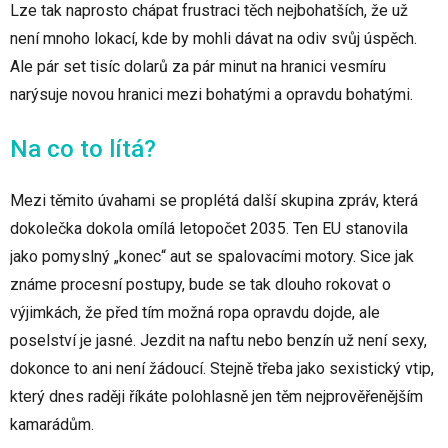
Lze tak naprosto chápat frustraci těch nejbohatších, že už
není mnoho lokací, kde by mohli dávat na odiv svůj úspěch.
Ale pár set tisíc dolarů za pár minut na hranici vesmíru
narýsuje novou hranici mezi bohatými a opravdu bohatými.
Na co to lítá?
Mezi těmito úvahami se proplétá další skupina zpráv, která
dokolečka dokola omílá letopočet 2035. Ten EU stanovila
jako pomyslný „konec“ aut se spalovacími motory. Sice jak
známe procesní postupy, bude se tak dlouho rokovat o
výjimkách, že před tím možná ropa opravdu dojde, ale
poselství je jasné. Jezdit na naftu nebo benzín už není sexy,
dokonce to ani není žádoucí. Stejně třeba jako sexistický vtip,
který dnes raději říkáte polohlasně jen těm nejprověřenějším
kamarádům.