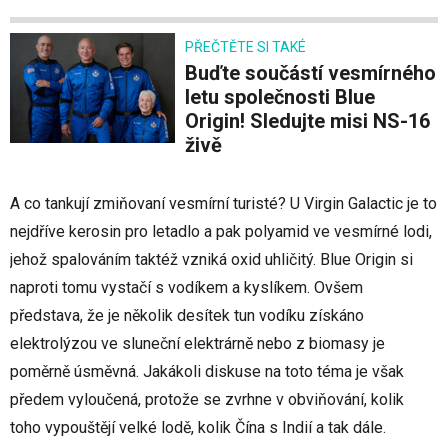
PŘEČTĚTE SI TAKÉ
Buďte součástí vesmírného
letu společnosti Blue
Origin! Sledujte misi NS-16
živě
A co tankují zmiňovaní vesmírní turisté? U Virgin Galactic je to
nejdříve kerosin pro letadlo a pak polyamid ve vesmírné lodi,
jehož spalováním taktéž vzniká oxid uhličitý. Blue Origin si
naproti tomu vystačí s vodíkem a kyslíkem. Ovšem
představa, že je několik desítek tun vodíku získáno
elektrolýzou ve sluneční elektrárně nebo z biomasy je
poměrně úsměvná. Jakákoli diskuse na toto téma je však
předem vyloučená, protože se zvrhne v obviňování, kolik
toho vypouštějí velké lodě, kolik Čína s Indií a tak dále.