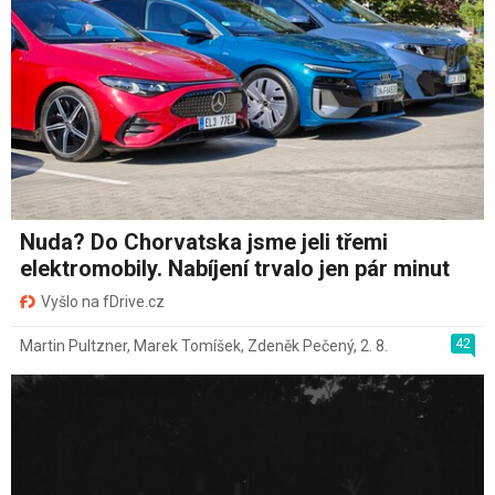
Nuda? Do Chorvatska jsme jeli třemi
elektromobily. Nabíjení trvalo jen pár minut
Vyšlo na fDrive.cz
42
Martin Pultzner
,
Marek Tomíšek
,
Zdeněk Pečený
,
2. 8.