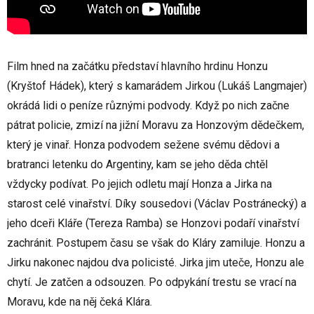
Film hned na začátku představí hlavního hrdinu Honzu
(Kryštof Hádek), který s kamarádem Jirkou (Lukáš Langmajer)
okrádá lidi o peníze různými podvody. Když po nich začne
pátrat policie, zmizí na jižní Moravu za Honzovým dědečkem,
který je vinař. Honza podvodem sežene svému dědovi a
bratranci letenku do Argentiny, kam se jeho děda chtěl
vždycky podívat. Po jejich odletu mají Honza a Jirka na
starost celé vinařství. Díky sousedovi (Václav Postránecký) a
jeho dceři Kláře (Tereza Ramba) se Honzovi podaří vinařství
zachránit. Postupem času se však do Kláry zamiluje. Honzu a
Jirku nakonec najdou dva policisté. Jirka jim uteče, Honzu ale
chytí. Je zatčen a odsouzen. Po odpykání trestu se vrací na
Moravu, kde na něj čeká Klára.