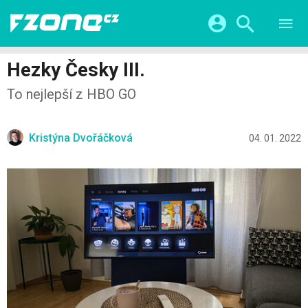
TESTY
CHYTRÁ DOMÁCNOST
Přihlášení a registrace pomocí:
Hezky Česky III.
CHYTRÁ MĚSTA
VIDEA
To nejlepší z HBO GO
ŽIVOT BUDOUCNOSTI
Facebook
Google
SERIÁLY
HRY A ZÁBAVA
KATEGORIE
Twitter
Apple
Microsoft
FINTECH
Kristýna Dvořáčková
04. 01. 2022