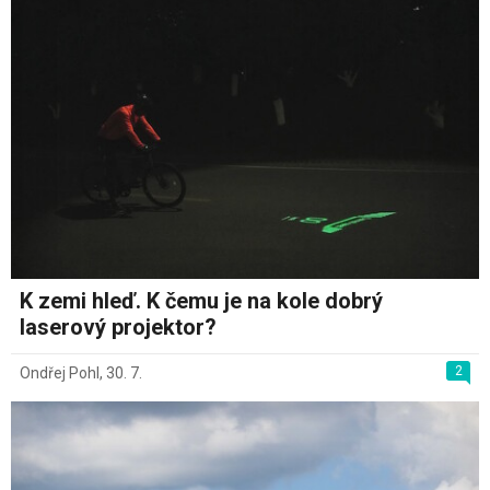
K zemi hleď. K čemu je na kole dobrý
laserový projektor?
2
Ondřej Pohl
,
30. 7.