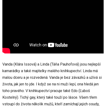
Vanda (Klára Issová) a Linda (Táňa Pauhofová) jsou nejlepší
kamarádky a také majitelky malého knihkupectví. Linda má
malou dceru a je rozvedená. Vanda je bez závazků a užívá si
života, jak jen to jde. I když se na ni muži lepí, ona hledá jen
toho pravého. V knihkupectví pracuje také Edo (Ľuboš
Kostelný). Tichý gay, který také touží po lásce. Všem třem
vstoupí do života několik mužů, kteří zamíchají jejich osudy,