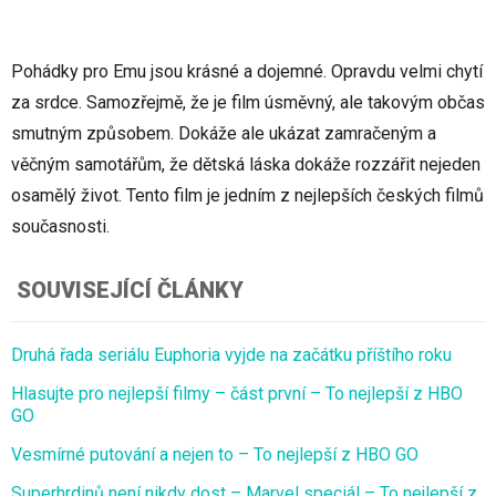
Pohádky pro Emu jsou krásné a dojemné. Opravdu velmi chytí
za srdce. Samozřejmě, že je film úsměvný, ale takovým občas
smutným způsobem. Dokáže ale ukázat zamračeným a
věčným samotářům, že dětská láska dokáže rozzářit nejeden
osamělý život. Tento film je jedním z nejlepších českých filmů
současnosti.
SOUVISEJÍCÍ ČLÁNKY
Druhá řada seriálu Euphoria vyjde na začátku příštího roku
Hlasujte pro nejlepší filmy – část první – To nejlepší z HBO
GO
Vesmírné putování a nejen to – To nejlepší z HBO GO
Superhrdinů není nikdy dost – Marvel speciál – To nejlepší z