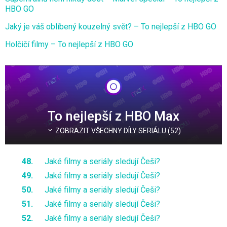
HBO GO
Jaký je váš oblíbený kouzelný svět? – To nejlepší z HBO GO
Holčičí filmy – To nejlepší z HBO GO
To nejlepší z HBO Max
ZOBRAZIT VŠECHNY DÍLY SERIÁLU (52)
Jaké filmy a seriály sledují Češi?
Jaké filmy a seriály sledují Češi?
Jaké filmy a seriály sledují Češi?
Jaké filmy a seriály sledují Češi?
Jaké filmy a seriály sledují Češi?