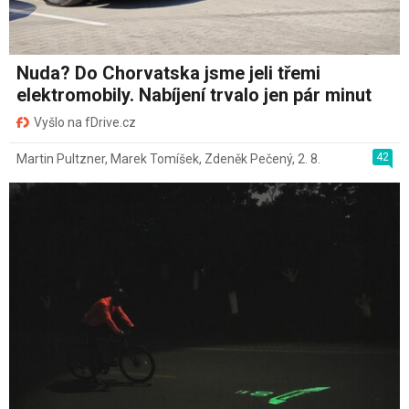
Nuda? Do Chorvatska jsme jeli třemi
elektromobily. Nabíjení trvalo jen pár minut
Vyšlo na fDrive.cz
42
Martin Pultzner
,
Marek Tomíšek
,
Zdeněk Pečený
,
2. 8.