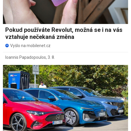
Pokud používáte Revolut, možná se i na vás
vztahuje nečekaná změna
Vyšlo na mobilenet.cz
Ioannis Papadopoulos
,
3. 8.