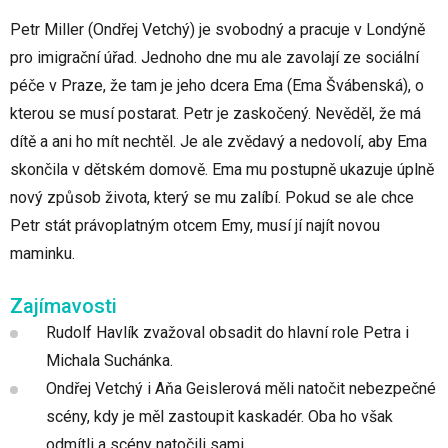
Petr Miller (Ondřej Vetchý) je svobodný a pracuje v Londýně
pro imigrační úřad. Jednoho dne mu ale zavolají ze sociální
péče v Praze, že tam je jeho dcera Ema (Ema Švábenská), o
kterou se musí postarat. Petr je zaskočený. Nevěděl, že má
dítě a ani ho mít nechtěl. Je ale zvědavý a nedovolí, aby Ema
skončila v dětském domově. Ema mu postupně ukazuje úplně
nový způsob života, který se mu zalíbí. Pokud se ale chce
Petr stát právoplatným otcem Emy, musí jí najít novou
maminku.
Zajímavosti
Rudolf Havlík zvažoval obsadit do hlavní role Petra i
Michala Suchánka.
Ondřej Vetchý i Aňa Geislerová měli natočit nebezpečné
scény, kdy je měl zastoupit kaskadér. Oba ho však
odmítli a scény natočili sami.