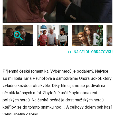
NA CELOU OBRAZOVKU
Příjemná česká romantika. Výběr herců je podařený. Nejvíce
se mi líbila Táňa Pauhofová a samozřejmě Ondra Sokol, který
zvládne každou roli skvěle. Díky filmu jsme se podívali na
několik krásných míst. Zbytečné určitě bylo obsazení
polských herců. Na české scéně je dost mužských herců,
kteří by se do tohoto snímku hodili. A celkový dojem pak kazí
velmi špatný dabing.