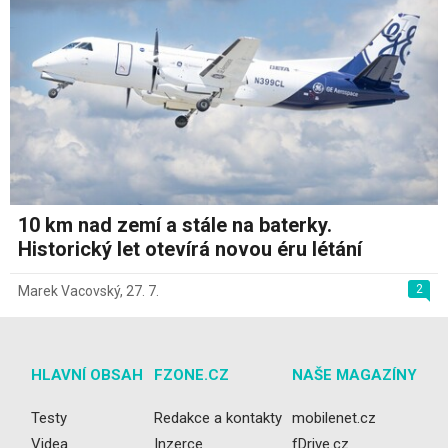
10 km nad zemí a stále na baterky.
Historický let otevírá novou éru létání
2
Marek Vacovský
,
27. 7.
HLAVNÍ OBSAH
FZONE.CZ
NAŠE MAGAZÍNY
Testy
Redakce a kontakty
mobilenet.cz
Videa
Inzerce
fDrive.cz