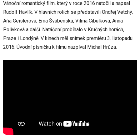
Vánoční romantický film, který v roce 2016 natočil a napsal
Rudolf Havlík. V hlavních rolích se představili Ondřej Vetchý,
Aňa Geislerová, Ema Švábenská, Vilma Cibulková, Anna
Polívková a další. Natáčení probíhalo v Krušných horách,
Praze i Londýně. V kinech měl snímek premiéru 3. listopadu
2016. Úvodní písničku k filmu nazpíval Michal Hrůza.