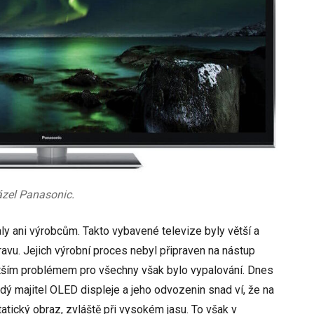
ázel Panasonic.
 ani výrobcům. Takto vybavené televize byly větší a
ravu. Jejich výrobní proces nebyl připraven na nástup
ětším problémem pro všechny však bylo vypalování. Dnes
ždý majitel OLED displeje a jeho odvozenin snad ví, že na
ický obraz, zvláště při vysokém jasu. To však v