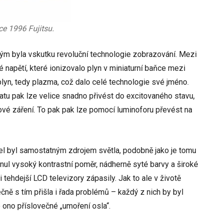
ce 1996 Fujitsu.
ým byla vskutku revoluční technologie zobrazování. Mezi
 napětí, které ionizovalo plyn v miniaturní baňce mezi
 plyn, tedy plazma, což dalo celé technologie své jméno.
tu pak lze velice snadno přivést do excitovaného stavu,
ové záření. To pak pak lze pomocí luminoforu převést na
xel byl samostatným zdrojem světla, podobně jako je tomu
nul vysoký kontrastní poměr, nádherně syté barvy a široké
i tehdejší LCD televizory zápasily. Jak to ale v životě
čně s tím přišla i řada problémů – každý z nich by byl
o ono příslovečné „umoření osla“.