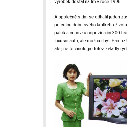
výrobek dostal na trh v roce 1996.
A společně s tím se odhalil jeden z
po celou dobu svého krátkého života
palců a cenovku odpovídající 300 tisí
luxusní auto, ale možná i byt. Samo
ale jiné technologie totéž zvládly rych