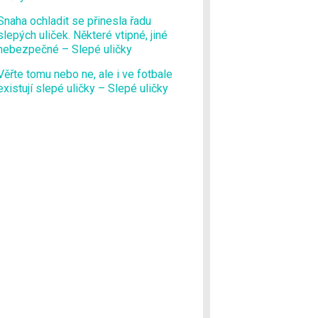
Snaha ochladit se přinesla řadu
slepých uliček. Některé vtipné, jiné
nebezpečné – Slepé uličky
Věřte tomu nebo ne, ale i ve fotbale
existují slepé uličky – Slepé uličky