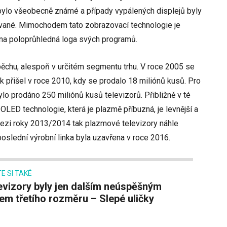
bylo všeobecně známé a případy vypálených displejů byly
ované. Mimochodem tato zobrazovací technologie je
 na poloprůhledná loga svých programů.
ěchu, alespoň v určitém segmentu trhu. V roce 2005 se
ak přišel v roce 2010, kdy se prodalo 18 miliónů kusů. Pro
ylo prodáno 250 miliónů kusů televizorů. Přibližně v té
OLED technologie, která je plazmě příbuzná, je levnější a
 Mezi roky 2013/2014 tak plazmové televizory náhle
poslední výrobní linka byla uzavřena v roce 2016.
E SI TAKÉ
m třetího rozměru – Slepé uličky