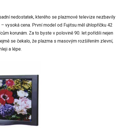
ásadní nedostatek, kterého se plazmové televize nezbavily
 – vysoká cena. První model od Fujitsu měl úhlopříčku 42
cům korunám. Za to byste v polovině 90. let pořídili nejen
zřejmě se čekalo, že plazma s masovým rozšířením zlevní,
leji a lépe.