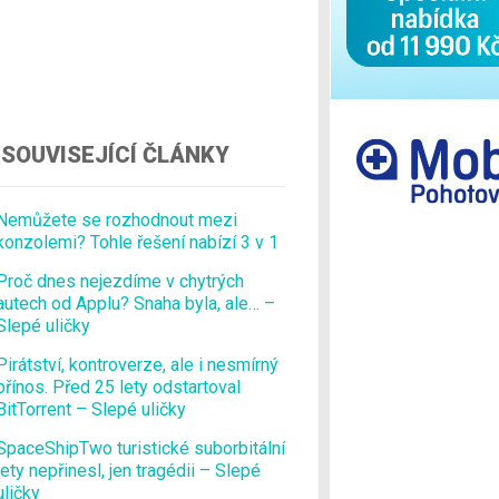
Ostatní
SOUVISEJÍCÍ ČLÁNKY
Nemůžete se rozhodnout mezi
konzolemi? Tohle řešení nabízí 3 v 1
Proč dnes nejezdíme v chytrých
autech od Applu? Snaha byla, ale… –
Slepé uličky
Pirátství, kontroverze, ale i nesmírný
přínos. Před 25 lety odstartoval
BitTorrent – Slepé uličky
SpaceShipTwo turistické suborbitální
lety nepřinesl, jen tragédii – Slepé
uličky