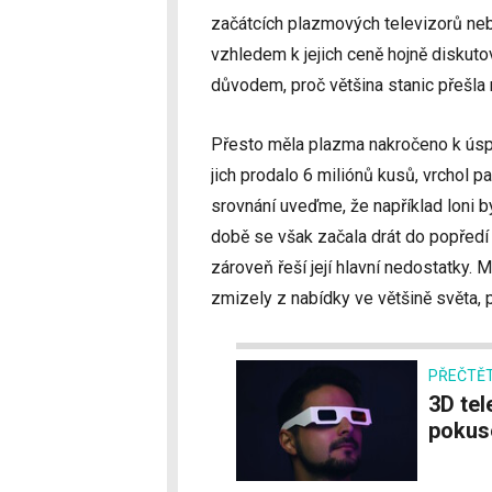
začátcích plazmových televizorů ne
vzhledem k jejich ceně hojně diskut
důvodem, proč většina stanic přešla
Přesto měla plazma nakročeno k úsp
jich prodalo 6 miliónů kusů, vrchol p
srovnání uveďme, že například loni b
době se však začala drát do popředí 
zároveň řeší její hlavní nedostatky.
zmizely z nabídky ve většině světa, 
PŘEČTĚT
3D televizory byly jen dalším neúspěšným
pokuse