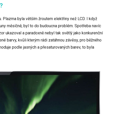
?
. Plazma byla větším žroutem elektřiny než LCD. I když
runy měsíčně, byl to do budoucna problém. Spotřeba navíc
izor ukazoval a paradoxně nebyl tak světlý jako konkurenční
ené barvy, kvůli kterým rádi zatáhnou závěsy, pro běžného
hoduje podle jasných a přesaturovaných barev, to byla