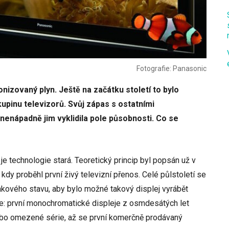
Fotografie: Panasonic
nizovaný plyn. Ještě na začátku století to bylo
pinu televizorů. Svůj zápas s ostatními
nenápadně jim vyklidila pole působnosti. Co se
ak je technologie stará. Teoretický princip byl popsán už v
 kdy proběhl první živý televizní přenos. Celé půlstoletí se
akového stavu, aby bylo možné takový displej vyrábět
éle: první monochromatické displeje z osmdesátých let
ebo omezené série, až se první komerčně prodávaný