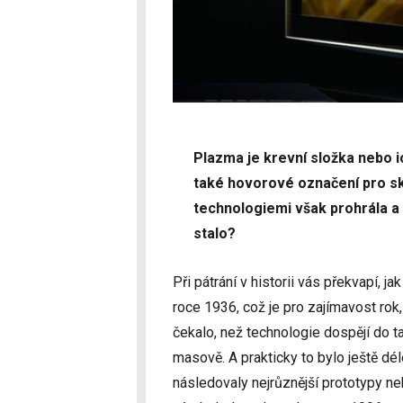
Plazma je krevní složka nebo io
také hovorové označení pro sku
technologiemi však prohrála a 
stalo?
Při pátrání v historii vás překvapí, j
roce 1936, což je pro zajímavost rok,
čekalo, než technologie dospějí do t
masově. A prakticky to bylo ještě d
následovaly nejrůznější prototypy n