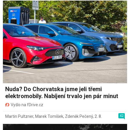
Nuda? Do Chorvatska jsme jeli třemi
elektromobily. Nabíjení trvalo jen pár minut
Vyšlo na fDrive.cz
42
Martin Pultzner
,
Marek Tomíšek
,
Zdeněk Pečený
,
2. 8.