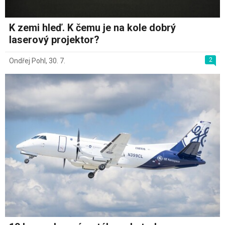
K zemi hleď. K čemu je na kole dobrý
laserový projektor?
2
Ondřej Pohl
,
30. 7.