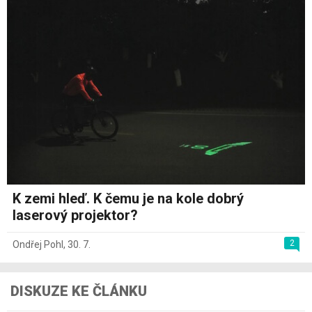
K zemi hleď. K čemu je na kole dobrý
laserový projektor?
2
Ondřej Pohl
,
30. 7.
DISKUZE KE ČLÁNKU