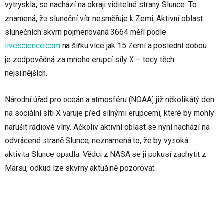
vytryskla, se nachází na okraji viditelné strany Slunce. To
znamená, že sluneční vítr nesměřuje k Zemi. Aktivní oblast
slunečních skvrn pojmenovaná 3664 měří podle
livescience.com
na šířku více jak 15 Zemí a poslední dobou
je zodpovědná za mnoho erupcí síly X – tedy těch
nejsilnějších.
Národní úřad pro oceán a atmosféru (NOAA) již několikátý den
na sociální síti X varuje před silnými erupcemi, které by mohly
narušit rádiové vlny. Ačkoliv aktivní oblast se nyní nachází na
odvrácené straně Slunce, neznamená to, že by vysoká
aktivita Slunce opadla. Vědci z NASA se ji pokusí zachytit z
Marsu, odkud lze skvrny aktuálně pozorovat.