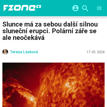
TESTY
CHYTRÁ DOMÁCNOST
Přihlášení a registrace pomocí:
Slunce má za sebou další silnou
CHYTRÁ MĚSTA
VIDEA
sluneční erupci. Polární záře se
ŽIVOT BUDOUCNOSTI
Facebook
Google
SERIÁLY
ale neočekává
HRY A ZÁBAVA
KATEGORIE
Twitter
Apple
Microsoft
FINTECH
Tereza Lásková
17. 05. 2024