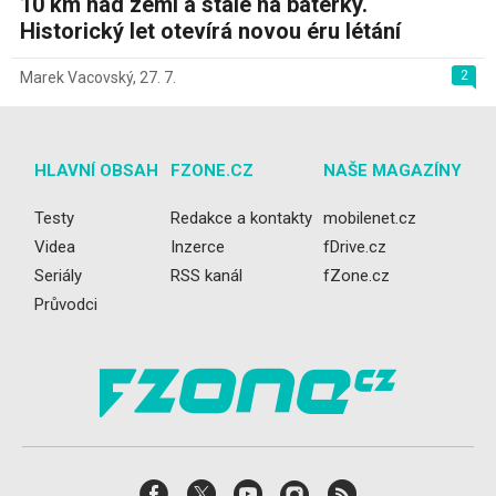
10 km nad zemí a stále na baterky.
Historický let otevírá novou éru létání
2
Marek Vacovský
,
27. 7.
HLAVNÍ OBSAH
FZONE.CZ
NAŠE MAGAZÍNY
Testy
Redakce a kontakty
mobilenet.cz
Videa
Inzerce
fDrive.cz
Seriály
RSS kanál
fZone.cz
Průvodci