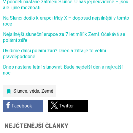
V pondělí nastane zatmění Slunce. U nás jej neuvidíme – jsou
ale i jiné možnosti
Na Slunci došlo k erupci třídy X – doposud nejsilnější v tomto
roce
Nejsilnější sluneční erupce za 7 let míří k Zemi. Očekává se
polární záře
Uvidíme další polární záři? Dnes a zítra je to velmi
pravděpodobné
Dnes nastane letní slunovrat. Bude nejdelší den a nejkratší
noc
Slunce
,
věda
,
Země
Facebook
Twitter
NEJČTENĚJŠÍ ČLÁNKY