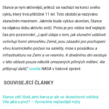
Slunce je nyní aktivnější, jelikož se nachází na konci svého
cyklu, který trvá přibližně 11 let. Toto období je nazýváno
slunečním maximem. Jakmile bude cyklus ukončen, Slunce
na nějakou dobu aktivitu sníží. Proto je pro vědce teď nejlepší
čas pro pozorování. „
Lepší údaje o tom, jak sluneční události
ovlivňují horní atmosféru Země, jsou zásadní pro pochopení
vlivu kosmického počasí na satelity, mise s posádkou a
infrastrukturu na Zemi a ve vesmíru. K dnešnímu dni existuje
v této oblasti pouze několik omezených přímých měření. Ale
přibývají další,
“
uvedla
NASA v tiskové zprávě.
SOUVISEJÍCÍ ČLÁNKY
Slunce září žlutě, jeho barva je ale ve skutečnosti odlišná.
Víte jaká a proč? – Vyvracíme nejčastější mýty