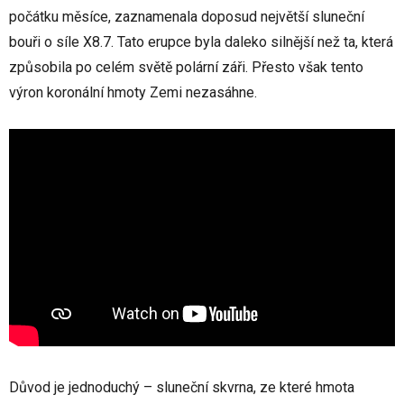
počátku měsíce, zaznamenala doposud největší sluneční
bouři o síle X8.7. Tato erupce byla daleko silnější než ta, která
způsobila po celém světě polární záři. Přesto však tento
výron koronální hmoty Zemi nezasáhne.
Důvod je jednoduchý – sluneční skvrna, ze které hmota