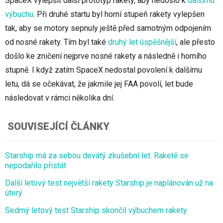
SpaceX vylepšit další prototyp rakety, aby nedošlo k
dalšímu
výbuchu
. Při druhé startu byl horní stupeň rakety vylepšen
tak, aby se motory sepnuly ještě před samotným odpojením
od nosné rakety. Tím byl také
druhý let úspěšnější
, ale přesto
došlo ke zničení nejprve nosné rakety a následně i horního
stupně. I když zatím SpaceX nedostal povolení k dalšímu
letu, dá se očekávat, že jakmile jej FAA povolí, let bude
následovat v rámci několika dní.
SOUVISEJÍCÍ ČLÁNKY
Starship má za sebou devátý zkušební let. Raketě se
nepodařilo přistát
Další letový test největší rakety Starship je naplánován už na
úterý
Sedmý letový test Starship skončil výbuchem rakety