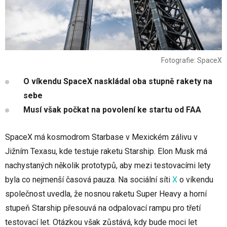
Fotografie: SpaceX
O víkendu SpaceX naskládal oba stupně rakety na
sebe
Musí však počkat na povolení ke startu od FAA
SpaceX má kosmodrom Starbase v Mexickém zálivu v
Jižním Texasu, kde testuje raketu Starship. Elon Musk má
nachystaných několik prototypů, aby mezi testovacími lety
byla co nejmenší časová pauza. Na sociální síti
X
o víkendu
společnost uvedla, že nosnou raketu Super Heavy a horní
stupeň Starship přesouvá na odpalovací rampu pro třetí
testovací let. Otázkou však zůstává, kdy bude moci let