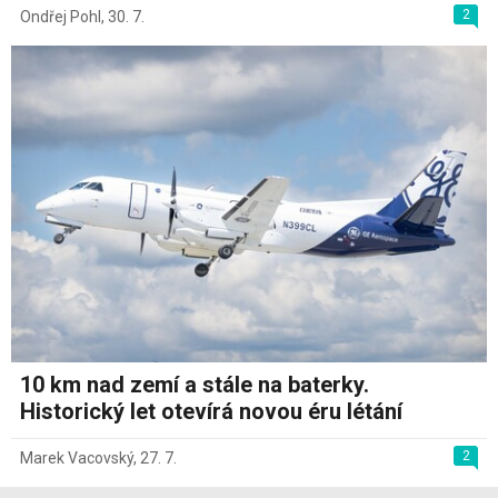
2
Ondřej Pohl
,
30. 7.
10 km nad zemí a stále na baterky.
Historický let otevírá novou éru létání
2
Marek Vacovský
,
27. 7.