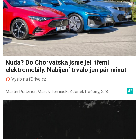
Nuda? Do Chorvatska jsme jeli třemi
elektromobily. Nabíjení trvalo jen pár minut
Vyšlo na fDrive.cz
42
Martin Pultzner
,
Marek Tomíšek
,
Zdeněk Pečený
,
2. 8.