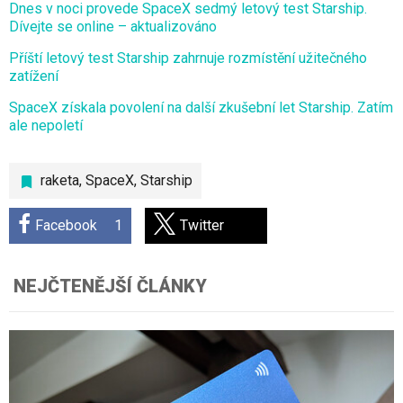
Dnes v noci provede SpaceX sedmý letový test Starship.
Dívejte se online – aktualizováno
Příští letový test Starship zahrnuje rozmístění užitečného
zatížení
SpaceX získala povolení na další zkušební let Starship. Zatím
ale nepoletí
raketa
,
SpaceX
,
Starship
Facebook
1
Twitter
NEJČTENĚJŠÍ ČLÁNKY