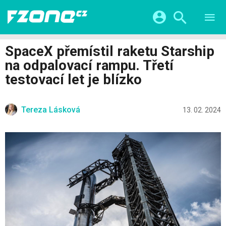
TESTY
CHYTRÁ DOMÁCNOST
Přihlášení a registrace pomocí:
SpaceX přemístil raketu Starship
CHYTRÁ MĚSTA
VIDEA
na odpalovací rampu. Třetí
ŽIVOT BUDOUCNOSTI
Facebook
Google
SERIÁLY
testovací let je blízko
HRY A ZÁBAVA
KATEGORIE
Twitter
Apple
Microsoft
FINTECH
Tereza Lásková
13. 02. 2024