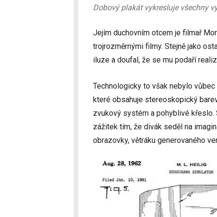
Dobový plakát vykresluje všechny 
Jejím duchovním otcem je filmař Mort
trojrozměrnými filmy. Stejně jako os
iluze a doufal, že se mu podaří reali
Technologicky to však nebylo vůbec
které obsahuje stereoskopický barevn
zvukový systém a pohyblivé křeslo. 
zážitek tím, že divák seděl na imagi
obrazovky, větráku generovaného ve