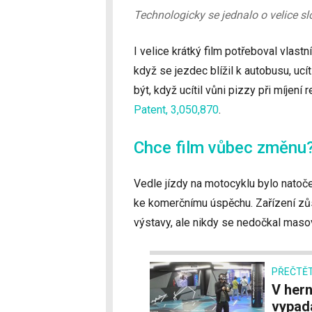
Technologicky se jednalo o velice slo
I velice krátký film potřeboval vlastn
když se jezdec blížil k autobusu, ucí
být, když ucítil vůni pizzy při míjen
Patent, 3,050,870
.
Chce film vůbec změnu
Vedle jízdy na motocyklu bylo natočen
ke komerčnímu úspěchu. Zařízení zůst
výstavy, ale nikdy se nedočkal maso
PŘEČTĚT
V herně Zero Latency jsem vyzkoušel, jak
vypad