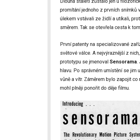
Dlouhá staletí zůstalo jen u filozofick
promítání jednoho z prvních snímků 
úlekem vstávali ze židlí a utíkali, pro
směrem. Tak se otevřela cesta k tomu
První patenty na specializované zaří
světové válce. A nejvýraznější z nich
prototypu se jmenoval
Sensorama
.
hlavu. Po správném umístění se jim 
vůně a vítr. Záměrem bylo zapojit co 
mohl plněji ponořit do děje filmu.