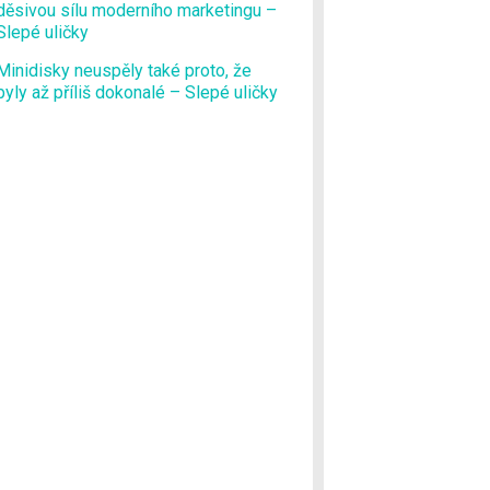
děsivou sílu moderního marketingu –
Slepé uličky
Minidisky neuspěly také proto, že
byly až příliš dokonalé – Slepé uličky