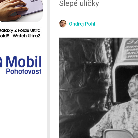
Slepé uličky
Ostatní
Ondřej Pohl