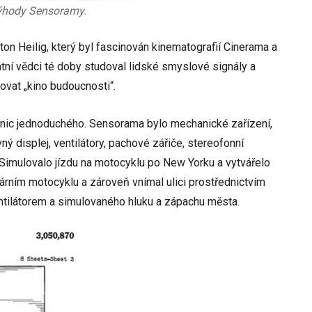
výhody Sensoramy.
on Heilig, který byl fascinován kinematografií Cinerama a
tatní vědci té doby studoval lidské smyslové signály a
zovat „kino budoucnosti“.
 nic jednoduchého. Sensorama bylo mechanické zařízení,
ý displej, ventilátory, pachové zářiče, stereofonní
Simulovalo jízdu na motocyklu po New Yorku a vytvářelo
nárním motocyklu a zároveň vnímal ulici prostřednictvím
ntilátorem a simulovaného hluku a zápachu města.