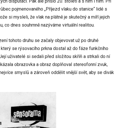
ých disputací. Pak ale přišlo 20. století a s ním i film. Při
vůbec pojmenovaného „Příjezd vlaku do stanice“ lidé s
tože si mysleli, že vlak na plátně je skutečný a míří jejich
, co dnes souhrnně nazýváme virtuální realitou.
zení tohoto druhu se začaly objevovat už po druhé
, který se rýsovacího prkna dostal až do fáze funkčního
 Její uživatelé si sedali před složitou skříň a strkali do ní
ukázala obrazovka a obraz doplňoval stereofonní zvuk,
nejvíce smyslů a zároveň oddělit vnější svět, aby se divák