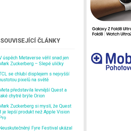
Ostatní
SOUVISEJÍCÍ ČLÁNKY
V úspěch Metaverse věřil snad jen
Mark Zuckerberg – Slepé uličky
TCL se chlubí displejem s nejvyšší
hustotou pixelů na světě
Meta představila levnější Quest a
také chytré brýle Orion
Mark Zuckerberg si myslí, že Quest
3 je lepší produkt než Apple Vision
Pro
Neuskutečněný Fyre Festival ukázal