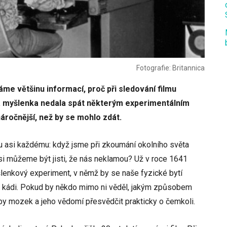
Fotografie: Britannica
áme většinu informací, proč při sledování filmu
vá myšlenka nedala spát některým experimentálním
náročnější, než by se mohlo zdát.
ou asi každému: když jsme při zkoumání okolního světa
si můžeme být jisti, že nás neklamou? Už v roce 1641
lenkový experiment, v němž by se naše fyzické bytí
 kádi. Pokud by někdo mimo ni věděl, jakým způsobem
by mozek a jeho vědomí přesvědčit prakticky o čemkoli.