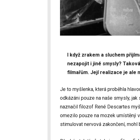
I když zrakem a sluchem přijím
nezapojit i jiné smysly? Tako
filmařům. Její realizace je ale 
Je to myšlenka, která proběhla hlav
odkázáni pouze na naše smysly, jak 
naznačil filozof René Descartes myš
omezilo pouze na mozek umístěný v
stimulovat nervová zakončení, mohl 