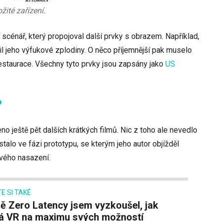
žité zařízení.
í scénář, který propojoval další prvky s obrazem. Například,
til jeho výfukové zplodiny. O něco příjemnější pak muselo
í restaurace. Všechny tyto prvky jsou zapsány jako
US
?
o ještě pět dalších krátkých filmů. Nic z toho ale nevedlo
alo ve fázi prototypu, se kterým jeho autor objížděl
vého nasazení.
E SI TAKÉ
á VR na maximu svých možností