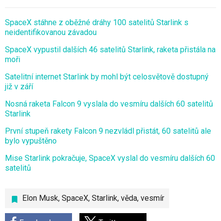
SpaceX stáhne z oběžné dráhy 100 satelitů Starlink s
neidentifikovanou závadou
SpaceX vypustil dalších 46 satelitů Starlink, raketa přistála na
moři
Satelitní internet Starlink by mohl být celosvětově dostupný
již v září
Nosná raketa Falcon 9 vyslala do vesmíru dalších 60 satelitů
Starlink
První stupeň rakety Falcon 9 nezvládl přistát, 60 satelitů ale
bylo vypuštěno
Mise Starlink pokračuje, SpaceX vyslal do vesmíru dalších 60
satelitů
Elon Musk
,
SpaceX
,
Starlink
,
věda
,
vesmír