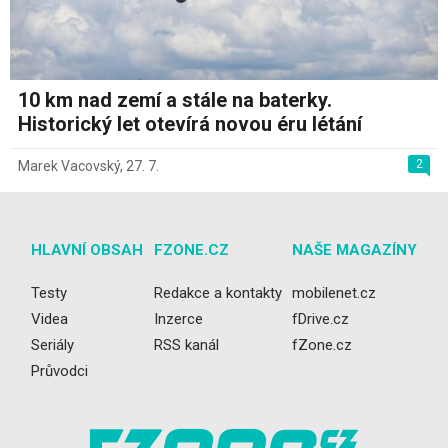
10 km nad zemí a stále na baterky.
Historický let otevírá novou éru létání
2
Marek Vacovský
,
27. 7.
HLAVNÍ OBSAH
FZONE.CZ
NAŠE MAGAZÍNY
Testy
Redakce a kontakty
mobilenet.cz
Videa
Inzerce
fDrive.cz
Seriály
RSS kanál
fZone.cz
Průvodci