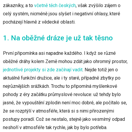
zákazníky, a to
včetně těch českých
, však zvýšilo zájem o
celý systém, nicméně jsou slyšet i negativní ohlasy, které
pocházejí hlavně z vědecké oblasti.
1. Na oběžné dráze je už tak těsno
První připomínka asi napadne každého. I když se různé
oběžné dráhy kolem Země mohou zdát jako ohromný prostor,
jednotlivé projekty si zde začínají vadit
. Nejde totiž jen o
aktuálně funkční družice, ale i ty staré, případně zbytky po
nejrůznějších srážkách. Trochu to připomíná myšlenkové
pohody z éry začátku průmyslové revoluce: už tehdy bylo
jasné, že vypouštění zplodin není moc dobré, ale počítalo se,
že se rozptýlí v atmosféře, která si s nimi přirozenými
postupy poradí. Což se nestalo, stejně jako vesmírný odpad
neshoří v atmosféře tak rychle, jak by bylo potřeba.