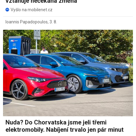
vztahuje nečekaná změna
Vyšlo na mobilenet.cz
Ioannis Papadopoulos
,
3. 8.
Nuda? Do Chorvatska jsme jeli třemi
elektromobily. Nabíjení trvalo jen pár minut