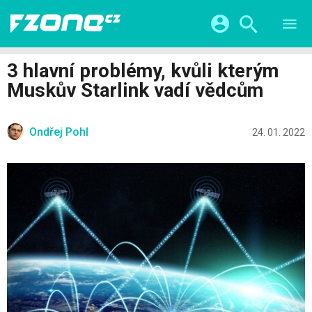
TESTY
CHYTRÁ DOMÁCNOST
Přihlášení a registrace pomocí:
3 hlavní problémy, kvůli kterým
CHYTRÁ MĚSTA
VIDEA
Muskův Starlink vadí vědcům
ŽIVOT BUDOUCNOSTI
Facebook
Google
SERIÁLY
HRY A ZÁBAVA
KATEGORIE
Ondřej Pohl
Twitter
Apple
Microsoft
24. 01. 2022
FINTECH