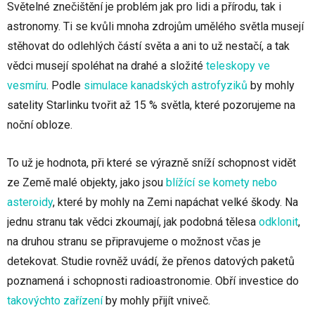
Světelné znečištění je problém jak pro lidi a přírodu, tak i
astronomy. Ti se kvůli mnoha zdrojům umělého světla musejí
stěhovat do odlehlých částí světa a ani to už nestačí, a tak
vědci musejí spoléhat na drahé a složité
teleskopy ve
vesmíru
. Podle
simulace kanadských astrofyziků
by mohly
satelity Starlinku tvořit až 15 % světla, které pozorujeme na
noční obloze.
To už je hodnota, při které se výrazně sníží schopnost vidět
ze Země malé objekty, jako jsou
blížící se komety nebo
asteroidy
, které by mohly na Zemi napáchat velké škody. Na
jednu stranu tak vědci zkoumají, jak podobná tělesa
odklonit
,
na druhou stranu se připravujeme o možnost včas je
detekovat. Studie rovněž uvádí, že přenos datových paketů
poznamená i schopnosti radioastronomie. Obří investice do
takovýchto zařízení
by mohly přijít vniveč.