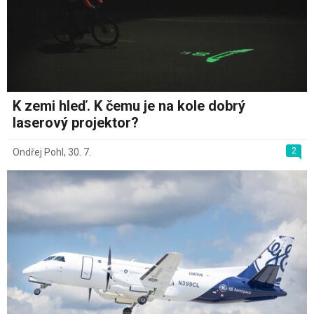
K zemi hleď. K čemu je na kole dobrý
laserový projektor?
2
Ondřej Pohl
,
30. 7.