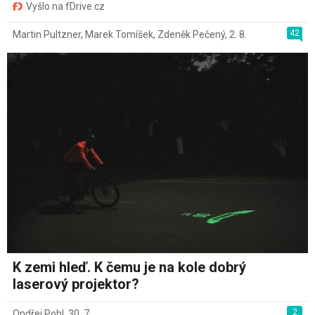
Vyšlo na fDrive.cz
42
Martin Pultzner
,
Marek Tomíšek
,
Zdeněk Pečený
,
2. 8.
K zemi hleď. K čemu je na kole dobrý
laserový projektor?
2
Ondřej Pohl
,
30. 7.