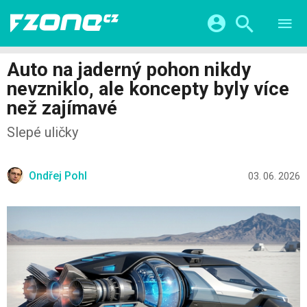
TESTY
CHYTRÁ DOMÁCNOST
Přihlášení a registrace pomocí:
Auto na jaderný pohon nikdy
CHYTRÁ MĚSTA
VIDEA
nevzniklo, ale koncepty byly více
ŽIVOT BUDOUCNOSTI
Facebook
Google
SERIÁLY
než zajímavé
HRY A ZÁBAVA
KATEGORIE
Twitter
Apple
Microsoft
Slepé uličky
FINTECH
Ondřej Pohl
03. 06. 2026