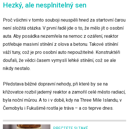
Hezký, ale nesplnitelný sen
Proč všichni v tomto souboji neuspěli hned za startovní čarou
není složitá otázka. V první řadě jde o to, že mělo jít o osobní
auta. Aby posádka nezemřela na nemoc z ozáření, reaktor
potřebuje masivní stínění z olova a betonu. Takové stínění
váží tuny, což je pro osobní auto nepoužitelné. Konstruktéři
doufali, že vědci časem vymyslí lehké stínění, což se ale
nikdy nestalo.
Představa běžné dopravní nehody, při které by se na
křižovatce rozbil jaderný reaktor a zamořil celé město radiací,
byla noční můrou. A to i v době, kdy na Three Mile Islandu, v
Černobylu i Fukušimě rostla je tráva – a co teprve dnes.
PŘEČTĚTE SI TAKÉ