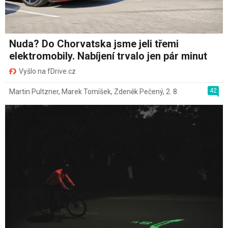
Nuda? Do Chorvatska jsme jeli třemi
elektromobily. Nabíjení trvalo jen pár minut
Vyšlo na fDrive.cz
42
Martin Pultzner
,
Marek Tomíšek
,
Zdeněk Pečený
,
2. 8.