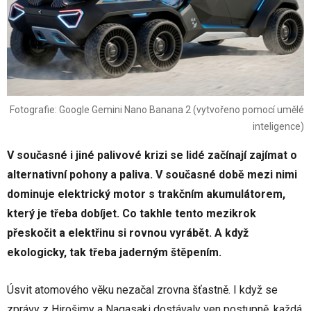
Fotografie: Google Gemini Nano Banana 2 (vytvořeno pomocí umělé
inteligence)
V současné i jiné palivové krizi se lidé začínají zajímat o
alternativní pohony a paliva. V současné době mezi nimi
dominuje elektrický motor s trakčním akumulátorem,
který je třeba dobíjet. Co takhle tento mezikrok
přeskočit a elektřinu si rovnou vyrábět. A když
ekologicky, tak třeba jaderným štěpením.
Úsvit atomového věku nezačal zrovna šťastně. I když se
zprávy z Hirošimy a Nagasaki dostávaly ven postupně, každá