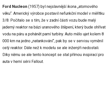
Ford Nucleon
(1957) byl nejslavnější ikona „atomového
věku“. Americký výrobce postavil nefunkční model v měřítku
3/8. Počítalo se s tím, že v zadní části vozu bude malý
jaderný reaktor na bázi uranového štěpení, který bude ohřívat
vodu na páru a pohánět parní turbíny. Auto mělo ujet kolem 8
000 km na jedno „natankování“, pak by se v servisu vyměnil
celý reaktor. Dále než k modelu se ale inženýři nedostali.
Díky němu se ale tento koncept se stal přímou inspirací pro
auta v herní sérii Fallout.