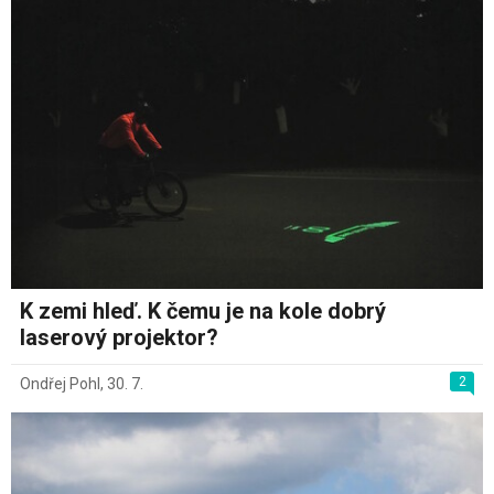
K zemi hleď. K čemu je na kole dobrý
laserový projektor?
2
Ondřej Pohl
,
30. 7.