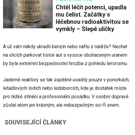
Chtěl léčit potenci, upadla
mu čelist. Začátky s
léčebnou radioaktivitou se
vymkly – Slepé uličky
A už vám někdy ukradli benzín nebo naftu z nádrže? Nechat
na ulicích parkovat tisíce aut s vysoce obohaceným uranem
by byla extrémní bezpečnostní hrozba z pohledu terorismu.
Jaderné reaktory se tak úspěšně usadily pouze v ponorkách,
letadlových lodích nebo ledoborcích, kde je dostatek místa
pro těžké stínění a profesionální posádku. V osobní dopravě
zůstal atom jen krásným, ale nebezpečným sci-fi snem.
SOUVISEJÍCÍ ČLÁNKY