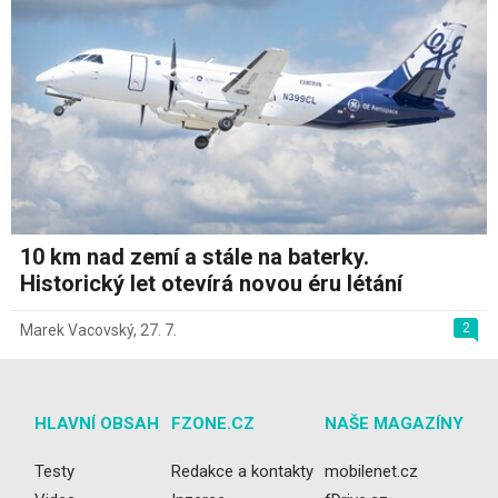
10 km nad zemí a stále na baterky.
Historický let otevírá novou éru létání
2
Marek Vacovský
,
27. 7.
HLAVNÍ OBSAH
FZONE.CZ
NAŠE MAGAZÍNY
Testy
Redakce a kontakty
mobilenet.cz