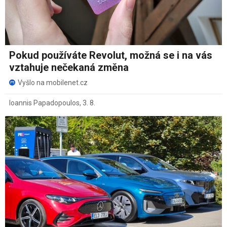
Pokud používáte Revolut, možná se i na vás
vztahuje nečekaná změna
Vyšlo na mobilenet.cz
Ioannis Papadopoulos
,
3. 8.