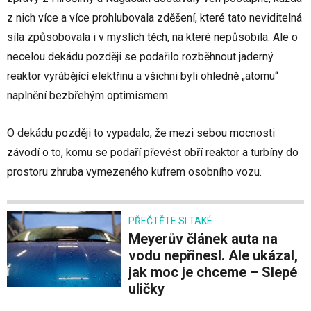
z nich více a více prohlubovala zděšení, které tato neviditelná
síla způsobovala i v myslích těch, na které nepůsobila. Ale o
necelou dekádu později se podařilo rozběhnout jaderný
reaktor vyrábějící elektřinu a všichni byli ohledně „atomu“
naplnění bezbřehým optimismem.
O dekádu později to vypadalo, že mezi sebou mocnosti
závodí o to, komu se podaří převést obří reaktor a turbíny do
prostoru zhruba vymezeného kufrem osobního vozu.
PŘEČTĚTE SI TAKÉ
Meyerův článek auta na
vodu nepřinesl. Ale ukázal,
jak moc je chceme – Slepé
uličky