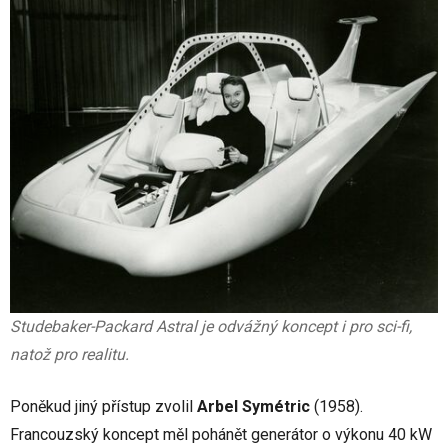
Studebaker-Packard Astral je odvážný koncept i pro sci-fi,
natož pro realitu.
Poněkud jiný přístup zvolil
Arbel Symétric
(1958).
Francouzský koncept měl pohánět generátor o výkonu 40 kW