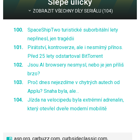
Slepé uličky
ZOBRAZIT VŠECHNY DÍLY SERIÁLU (104)
SpaceShipTwo turistické suborbitální lety
nepřinesl, jen tragédii
Pirátství, kontroverze, ale i nesmírný přínos.
Před 25 lety odstartoval BitTorrent
Jsou AI browsery nesmysl, nebo je jen příliš
brzo?
Proč dnes nejezdíme v chytrých autech od
Applu? Snaha byla, ale…
Jízda na velocipedu byla extrémní adrenalin,
který otevřel dveře moderní mobilitě
asn.org, carbuzz.com,
curbsideclassic.com
,