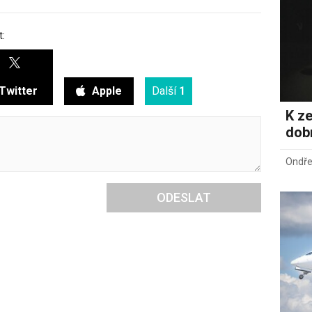
t:
Twitter
Apple
Další
1
K ze
dob
Ondře
ODESLAT