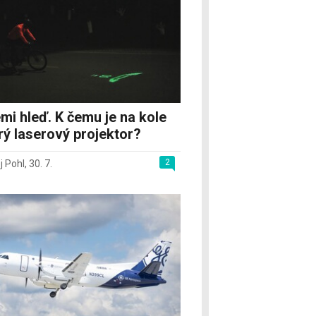
mi hleď. K čemu je na kole
rý laserový projektor?
2
j Pohl
,
30. 7.