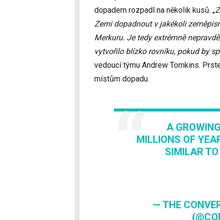
dopadem rozpadl na několik kusů. „
Z
Zemi dopadnout v jakékoli zeměpisné
Merkuru. Je tedy extrémně nepravdě
vytvořilo blízko rovníku, pokud by sp
vedoucí týmu Andrew Tomkins. Prstenc
místům dopadu.
A GROWING
MILLIONS OF YEA
SIMILAR TO
— THE CONVER
(@CO