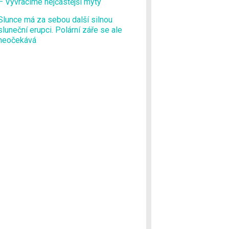
– Vyvracíme nejčastější mýty
Slunce má za sebou další silnou
sluneční erupci. Polární záře se ale
neočekává