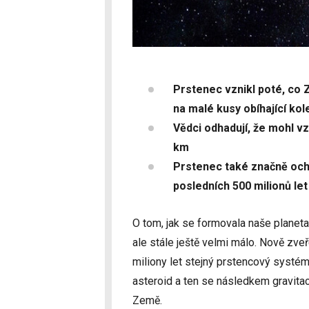
Prstenec vznikl poté, co Z
na malé kusy obíhající k
Vědci odhadují, že mohl vz
km
Prstenec také značně ochl
posledních 500 milionů let
O tom, jak se formovala naše planeta
ale stále ještě velmi málo. Nově zve
miliony let stejný prstencový systém 
asteroid a ten se následkem gravitac
Země.