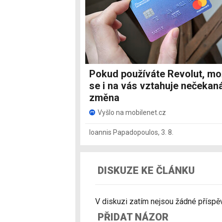
Pokud používáte Revolut, m
se i na vás vztahuje nečekan
změna
Vyšlo na mobilenet.cz
Ioannis Papadopoulos
,
3. 8.
DISKUZE KE ČLÁNKU
V diskuzi zatím nejsou žádné příspěvk
PŘIDAT NÁZOR