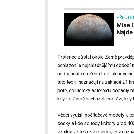
PŘEČTĚT
Mise Europa Clipper odstartuje už 10. října.
Najde
Prstenec zůstal okolo Země pravděpo
ochlazení a nejchladnějšímu období n
nedopadalo na Zemi tolik slunečního 
tuto teorii naznačují na základě 21 k
poté, co úlomky asteroidu dopadly na
kdy se Země nacházela ve fázi, kdy
Vědci využili počítačové modely k tom
desky a kde se tedy krátery před 400 
vznikly v blízkosti rovníku, což nazn