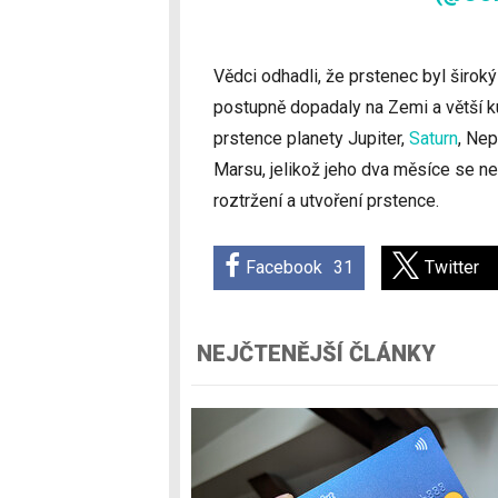
Vědci odhadli, že prstenec byl širok
postupně dopadaly na Zemi a větší ku
prstence planety Jupiter,
Saturn
, Nep
Marsu, jelikož jeho dva měsíce se neu
roztržení a utvoření prstence.
Facebook
31
Twitter
NEJČTENĚJŠÍ ČLÁNKY