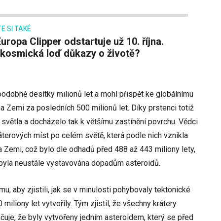
E SI TAKÉ
 kosmická loď důkazy o životě?
dobně desítky milionů let a mohl přispět ke globálnímu
a Zemi za posledních 500 milionů let. Díky prstenci totiž
světla a docházelo tak k většímu zastínění povrchu. Vědci
ráterových míst po celém světě, která podle nich vznikla
 Zemi, což bylo dle odhadů před 488 až 443 miliony lety,
 byla neustále vystavována dopadům asteroidů.
u, aby zjistili, jak se v minulosti pohybovaly tektonické
miliony let vytvořily. Tým zjistil, že všechny krátery
ačuje, že byly vytvořeny jedním asteroidem, který se před