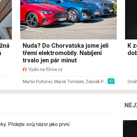
ožná
Nuda? Do Chorvatska jsme jeli
K z
á
třemi elektromobily. Nabíjení
dob
trvalo jen pár minut
Vyšlo na fDrive.cz
42
Martin Pultzner
,
Marek Tomíšek
,
Zdeněk Pečený
,
2. 8.
Ondř
NEJ
y. Přidejte svůj názor jako první.