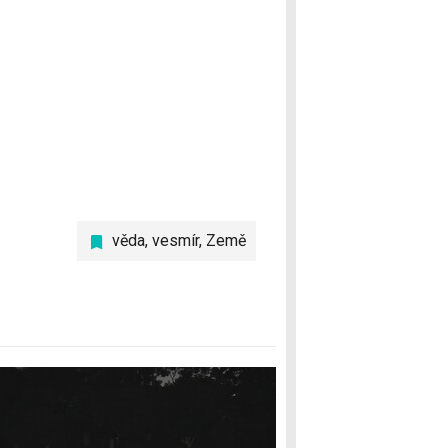
věda
,
vesmír
,
Země