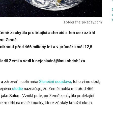
Fotografie: pixabay.com
emě zachytila prolétající asteroid a ten se roztrhl
olem Země
niknout před 466 miliony let a v průměru měl 12,5
adil Zemi a vedl k nejchladnějšímu období za
 a zároveň i celá naše
Sluneční soustava
, toho víme dost,
řejněná
studie
naznačuje, že Země mohla mít před 466
jako Saturn. Vznikl poté, co Země zachytila prolétající
e roztrhl na malé kousky, které zůstaly kroužit okolo