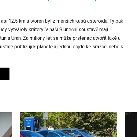
ý asi 12,5 km a tvořen byl z menších kusů asteroidu. Ty pak
sy vytvářely krátery. V naší Sluneční soustavě mají
tun a Uran. Za miliony let se může prstenec utvořit také u
stále přibližují k planetě a jednou dojde ke srážce, nebo k