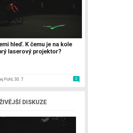
emi hleď. K čemu je na kole
rý laserový projektor?
2
ej Pohl
,
30. 7.
ŽIVĚJŠÍ DISKUZE