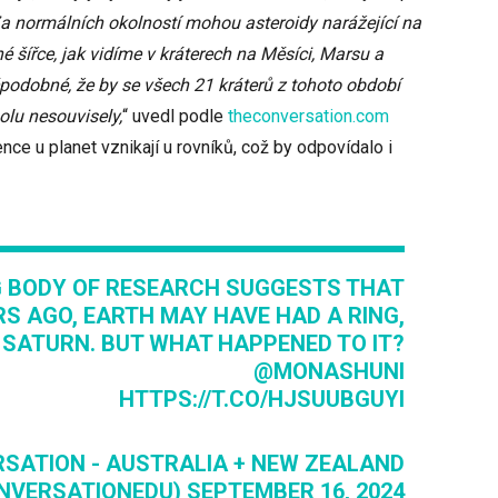
a normálních okolností mohou asteroidy narážející na
 šířce, jak vidíme v kráterech na Měsíci, Marsu a
podobné, že by se všech 21 kráterů z tohoto období
olu nesouvisely,
“ uvedl podle
theconversation.com
e u planet vznikají u rovníků, což by odpovídalo i
 BODY OF RESEARCH SUGGESTS THAT
RS AGO, EARTH MAY HAVE HAD A RING,
 SATURN. BUT WHAT HAPPENED TO IT?
@MONASHUNI
HTTPS://T.CO/HJSUUBGUYI
SATION - AUSTRALIA + NEW ZEALAND
NVERSATIONEDU)
SEPTEMBER 16, 2024