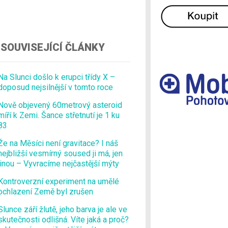
Ostatní
SOUVISEJÍCÍ ČLÁNKY
Na Slunci došlo k erupci třídy X –
doposud nejsilnější v tomto roce
Nově objevený 60metrový asteroid
míří k Zemi. Šance střetnutí je 1 ku
83
Že na Měsíci není gravitace? I náš
nejbližší vesmírný soused ji má, jen
jinou – Vyvracíme nejčastější mýty
Kontroverzní experiment na umělé
ochlazení Země byl zrušen
Slunce září žlutě, jeho barva je ale ve
skutečnosti odlišná. Víte jaká a proč?