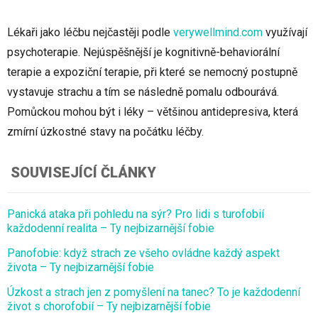
Lékaři jako léčbu nejčastěji podle
verywellmind.com
využívají
psychoterapie. Nejúspěšnější je kognitivně-behaviorální
terapie a expoziční terapie, při které se nemocný postupně
vystavuje strachu a tím se následně pomalu odbourává.
Pomůckou mohou být i léky – většinou antidepresiva, která
zmírní úzkostné stavy na počátku léčby.
SOUVISEJÍCÍ ČLÁNKY
Panická ataka při pohledu na sýr? Pro lidi s turofobií
každodenní realita – Ty nejbizarnější fobie
Panofobie: když strach ze všeho ovládne každý aspekt
života – Ty nejbizarnější fobie
Úzkost a strach jen z pomyšlení na tanec? To je každodenní
život s chorofobií – Ty nejbizarnější fobie