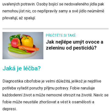
uvařených potravin. Osoby bojící se nedovařeného jídla pak
nemohou jíst nic, co nepřipravily samy a své jídlo neúměrně
převařují, až spalují.
PŘEČTĚTE SI TAKÉ
Jak nejlépe umýt ovoce a
zeleninu od pesticidů?
Jaká je léčba?
Diagnostika cibofobie je velmi důležitá, jelikož je nejdříve
potřeba vyřadit poruchy příjmu potravy. Fobie narušuje
každodenní život a může nemocné ohrozit na životě. Navíc se
fobie může neustále zhoršovat a vést k osamělosti a
depresi.