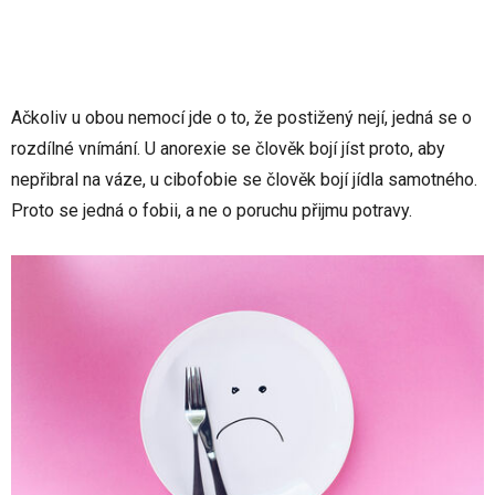
Ačkoliv u obou nemocí jde o to, že postižený nejí, jedná se o
rozdílné vnímání. U anorexie se člověk bojí jíst proto, aby
nepřibral na váze, u cibofobie se člověk bojí jídla samotného.
Proto se jedná o fobii, a ne o poruchu přijmu potravy.