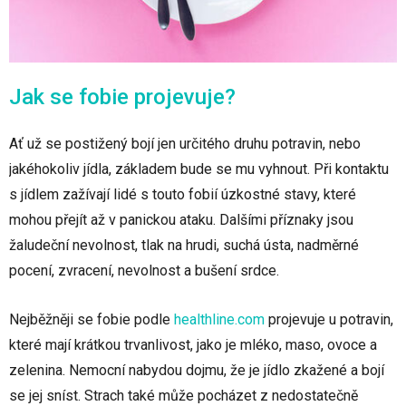
Jak se fobie projevuje?
Ať už se postižený bojí jen určitého druhu potravin, nebo
jakéhokoliv jídla, základem bude se mu vyhnout. Při kontaktu
s jídlem zažívají lidé s touto fobií úzkostné stavy, které
mohou přejít až v panickou ataku. Dalšími příznaky jsou
žaludeční nevolnost, tlak na hrudi, suchá ústa, nadměrné
pocení, zvracení, nevolnost a bušení srdce.
Nejběžněji se fobie podle
healthline.com
projevuje u potravin,
které mají krátkou trvanlivost, jako je mléko, maso, ovoce a
zelenina. Nemocní nabydou dojmu, že je jídlo zkažené a bojí
se jej sníst. Strach také může pocházet z nedostatečně