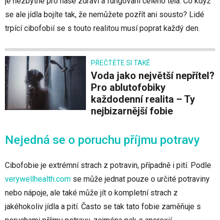
je nezbytné pro naše zdraví a fungování celého těla. Co když
se ale jídla bojíte tak, že nemůžete pozřít ani sousto? Lidé
trpící cibofobií se s touto realitou musí poprat každý den.
PŘEČTĚTE SI TAKÉ
Voda jako největší nepřítel?
Pro ablutofobiky
každodenní realita – Ty
nejbizarnější fobie
Nejedná se o poruchu příjmu potravy
Cibofobie je extrémní strach z potravin, případně i pití. Podle
verywellhealth.com
se může jednat pouze o určité potraviny
nebo nápoje, ale také může jít o kompletní strach z
jakéhokoliv jídla a pití. Často se tak tato fobie zaměňuje s