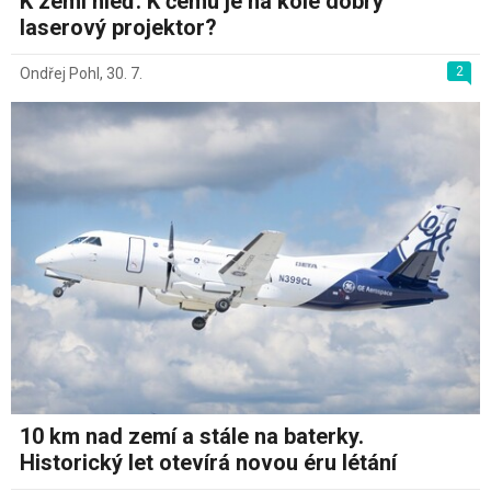
K zemi hleď. K čemu je na kole dobrý
laserový projektor?
2
Ondřej Pohl
,
30. 7.
10 km nad zemí a stále na baterky.
Historický let otevírá novou éru létání