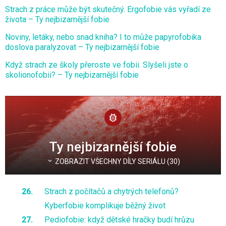
Strach z práce může být skutečný. Ergofobie vás vyřadí ze
života – Ty nejbizarnější fobie
Noviny, letáky, nebo snad kniha? I to může papyrofobika
doslova paralyzovat – Ty nejbizarnější fobie
Když strach ze školy přeroste ve fobii. Slyšeli jste o
skolionofobii? – Ty nejbizarnější fobie
Ty nejbizarnější fobie
ZOBRAZIT VŠECHNY DÍLY SERIÁLU (30)
Strach z počítačů a chytrých telefonů?
Kyberfobie komplikuje běžný život
Pediofobie: když dětské hračky budí hrůzu