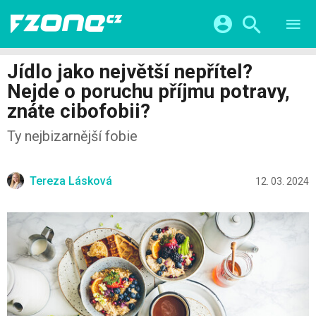
TESTY
CHYTRÁ DOMÁCNOST
Přihlášení a registrace pomocí:
Jídlo jako největší nepřítel?
CHYTRÁ MĚSTA
VIDEA
Nejde o poruchu příjmu potravy,
ŽIVOT BUDOUCNOSTI
Facebook
Google
SERIÁLY
znáte cibofobii?
HRY A ZÁBAVA
KATEGORIE
Twitter
Apple
Microsoft
Ty nejbizarnější fobie
FINTECH
Tereza Lásková
12. 03. 2024