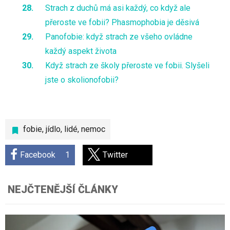
Strach z duchů má asi každý, co když ale
přeroste ve fobii? Phasmophobia je děsivá
Panofobie: když strach ze všeho ovládne
každý aspekt života
Když strach ze školy přeroste ve fobii. Slyšeli
jste o skolionofobii?
fobie
,
jídlo
,
lidé
,
nemoc
Facebook
1
Twitter
NEJČTENĚJŠÍ ČLÁNKY