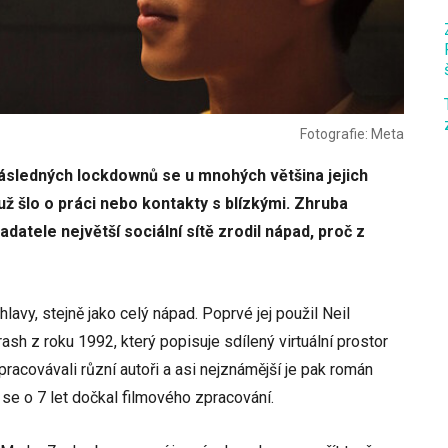
Fotografie: Meta
sledných lockdownů se u mnohých většina jejich
 už šlo o práci nebo kontakty s blízkými. Zhruba
adatele největší sociální sítě zrodil nápad, proč z
avy, stejně jako celý nápad. Poprvé jej použil Neil
sh z roku 1992, který popisuje sdílený virtuální prostor
racovávali různí autoři a asi nejznámější je pak román
se o 7 let dočkal filmového zpracování.