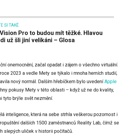
E SI TAKÉ
di už šli jiní velikáni – Glosa
ekční onemocnění, začal opadat i zájem o všechno virtuální.
 roce 2023 a vedle Mety se týkalo i mnoha herních studií,
tavila nový normál. Dalším hřebíčkem bylo uvedení
Apple
echny pokusy Mety v této oblasti – když už ne do kvality,
i tyto brýle svět nezmění.
lá inteligence, která na sebe strhla veškerou pozornost i
 propuštění dalších 1500 zaměstnanců Reality Lab, čímž se
 slepých uliček v historii počítačů.