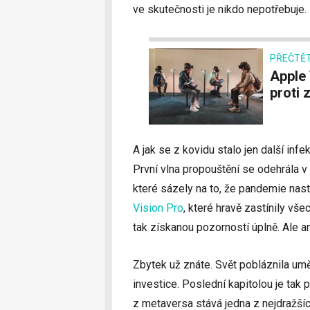
ve skutečnosti je nikdo nepotřebuje.
PŘEČTĚT
Apple Vision Pro to budou mít těžké. Hlavou
proti z
A jak se z kovidu stalo jen další inf
První vlna propouštění se odehrála v
které sázely na to, že pandemie nas
Vision Pro
, které hravě zastínily vš
tak získanou pozorností úplně. Ale an
Zbytek už znáte. Svět pobláznila umě
investice. Poslední kapitolou je tak
z metaversa stává jedna z nejdražších