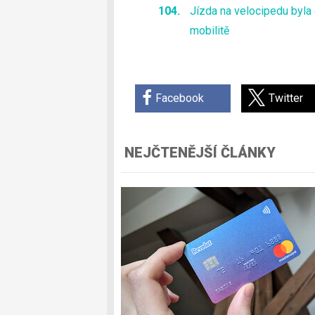
Jízda na velocipedu byla 
mobilitě
Facebook
Twitter
NEJČTENĚJŠÍ ČLÁNKY