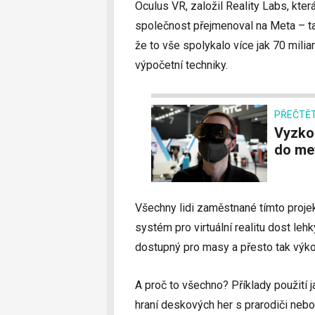
Oculus VR, založil Reality Labs, kte
společnost přejmenoval na Meta – tak
že to vše spolykalo více jak 70 miliar
výpočetní techniky.
PŘEČTĚT
Vyzkoušeli jsme HTC Vive Flow, vaši vstupenku
do me
Všechny lidi zaměstnané tímto proj
systém pro virtuální realitu dost leh
dostupný pro masy a přesto tak výkon
A proč to všechno? Příklady použití
hraní deskových her s prarodiči nebo