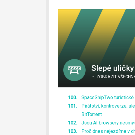
Slepé uličky
ZOBRAZIT VŠECHNY 
SpaceShipTwo turistické su
Pirátství, kontroverze, al
BitTorrent
Jsou AI browsery nesmysl,
Proč dnes nejezdíme v ch