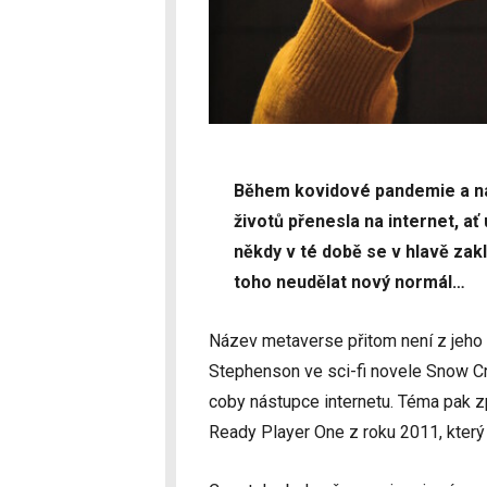
Během kovidové pandemie a ná
životů přenesla na internet, ať
někdy v té době se v hlavě zakl
toho neudělat nový normál…
Název metaverse přitom není z jeho hl
Stephenson ve sci-fi novele Snow Cra
coby nástupce internetu. Téma pak zp
Ready Player One z roku 2011, který 