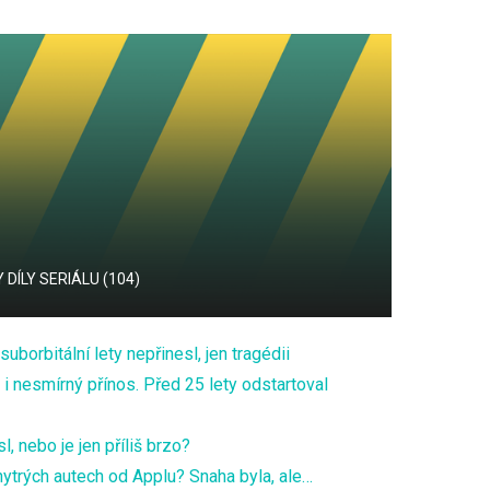
DÍLY SERIÁLU (104)
borbitální lety nepřinesl, jen tragédii
e i nesmírný přínos. Před 25 lety odstartoval
 nebo je jen příliš brzo?
ytrých autech od Applu? Snaha byla, ale…