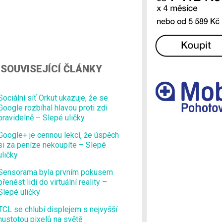
Ostatní
SOUVISEJÍCÍ ČLÁNKY
Sociální síť Orkut ukazuje, že se
Google rozbíhal hlavou proti zdi
pravidelně – Slepé uličky
Google+ je cennou lekcí, že úspěch
si za peníze nekoupíte – Slepé
uličky
Sensorama byla prvním pokusem
přenést lidi do virtuální reality –
Slepé uličky
TCL se chlubí displejem s nejvyšší
hustotou pixelů na světě