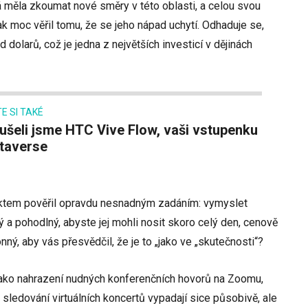
rá měla zkoumat nové směry v této oblasti, a celou svou
 moc věřil tomu, že se jeho nápad uchytí. Odhaduje se,
d dolarů, což je jedna z největších investicí v dějinách
E SI TAKÉ
taverse
ektem pověřil opravdu nesnadným zadáním: vymyslet
ký a pohodlný, abyste jej mohli nosit skoro celý den, cenově
ný, aby vás přesvědčil, že je to „jako ve „skutečnosti“?
 jako nahrazení nudných konferenčních hovorů na Zoomu,
 sledování virtuálních koncertů vypadají sice působivě, ale