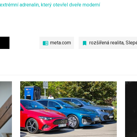
extrémní adrenalin, který otevřel dveře moderní
meta.com
rozšířená realita
,
Slepé