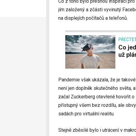
Co z toho bylo přesnou inspirací pro
jím založený a zčásti vyvinutý Faceb
na displejích počítačů a telefonů.
PŘEČTĚT
Co jednou nahradí internet? Mark Zuckerberg
už plá
Pandemie však ukázala, že je takové 
není jen doplněk skutečného světa, a
začal Zuckerberg otevřeně hovořit o
přístupný všem bez rozdílu, ale obv
sadách pro virtuální realitu.
Stejně zběsilé bylo i utrácení v ma