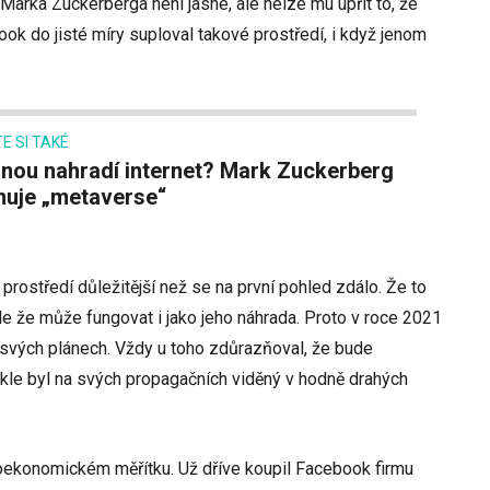
 Marka Zuckerberga není jasné, ale nelze mu upřít to, že
ook do jisté míry suploval takové prostředí, i když jenom
E SI TAKÉ
nuje „metaverse“
prostředí důležitější než se na první pohled zdálo. Že to
le že může fungovat i jako jeho náhrada. Proto v roce 2021
 svých plánech. Vždy u toho zdůrazňoval, že bude
ykle byl na svých propagačních viděný v hodně drahých
kroekonomickém měřítku. Už dříve koupil Facebook firmu