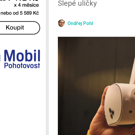
Slepé uličky
Ostatní
Ondřej Pohl