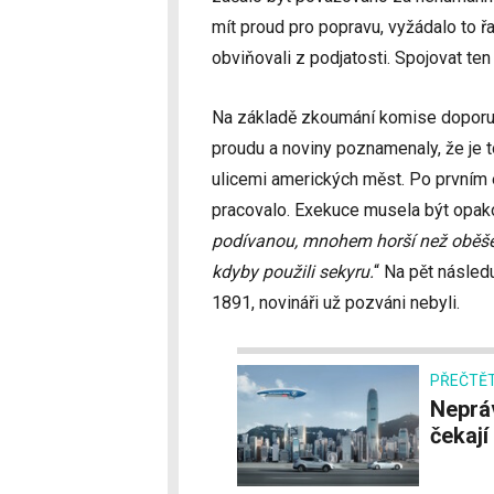
mít proud pro popravu, vyžádalo to ř
obviňovali z podjatosti. Spojovat ten
Na základě zkoumání komise doporuč
proudu a noviny poznamenaly, že je 
ulicemi amerických měst. Po prvním
pracovalo. Exekuce musela být opakov
podívanou, mnohem horší než oběš
kdyby použili sekyru.
“ Na pět násled
1891, novináři už pozváni nebyli.
PŘEČTĚT
Neprávem odsuzované vzducholodě trpělivě
čekají