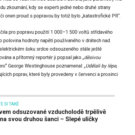
adu zkoumání, kdy se experti jedné nebo druhé strany
 či onen proud s popravou by totiž bylo „katastrofické PR“.
ila pro popravu použití 1 000–1 500 voltů střídavého
to polovina hodnoty napětí používaného v drátech nad
 elektrickém šoku srdce odsouzeného stále ještě
ána a přítomný reportér ji popsal jako „
děsivou
ení
.“ George Westinghouse poznamenal: „
Udělali by lépe,
ujících poprav, které byly provedeny v červenci a prosinci
E SI TAKÉ
 na svou druhou šanci – Slepé uličky