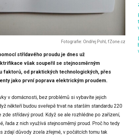
Fotografie: Ondřej Pohl, fZone.cz
 pomocí střídavého proudu je dnes už
ktrifikace však soupeřil se stejnosměrným
faktorů, od praktických technologických, přes
enty jako první poprava elektrickým proudem.
vky v domácnosti, bez problémů si vybavíte jejich
když někteří budou sveřepě trvat na starším standardu 220
e zde střídavý proud. Když se ale rozhlédne po zařízení,
é, řada z nich využívá stejnosměrný proud. Proč ho tedy
s zdají důvody zcela zřejmé, v počátcích tomu tak