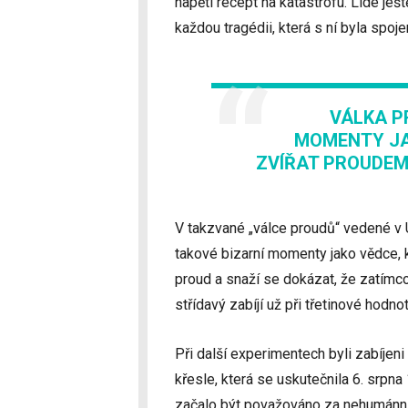
napětí recept na katastrofu. Lidé ješ
každou tragédii, která s ní byla spoje
VÁLKA P
MOMENTY JA
ZVÍŘAT PROUDEM
V takzvané „válce proudů“ vedené v 
takové bizarní momenty jako vědce, k
proud a snaží se dokázat, že zatímc
střídavý zabíjí už při třetinové hodnot
Při další experimentech byli zabíjeni
křesle, která se uskutečnila 6. srpna
začalo být považováno za nehumánní