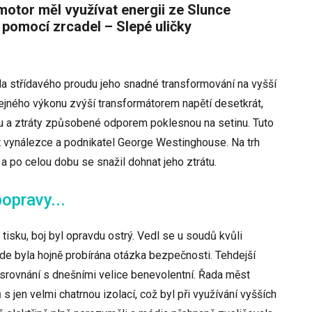
pomocí zrcadel – Slepé uličky
da střídavého proudu jeho snadné transformování na vyšší
stejného výkonu zvýší transformátorem napětí desetkrát,
u a ztráty způsobené odporem poklesnou na setinu. Tuto
 vynálezce a podnikatel George Westinghouse. Na trh
i a po celou dobu se snažil dohnat jeho ztrátu.
opravy...
isku, boj byl opravdu ostrý. Vedl se u soudů kvůli
de byla hojně probírána otázka bezpečnosti. Tehdejší
 srovnání s dnešními velice benevolentní. Řada měst
jen velmi chatrnou izolací, což byl při využívání vyšších