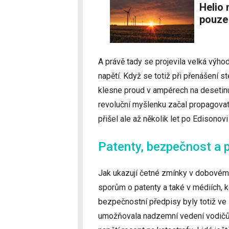
Helio motor měl využívat energii ze Slunce
pouze 
A právě tady se projevila velká výho
napětí. Když se totiž při přenášení 
klesne proud v ampérech na desetin
revoluční myšlenku začal propagovat
přišel ale až několik let po Edisonov
Patenty, bezpečnost a p
Jak ukazují četné zmínky v dobovém t
sporům o patenty a také v médiích, k
bezpečnostní předpisy byly totiž ve
umožňovala nadzemní vedení vodičů s 