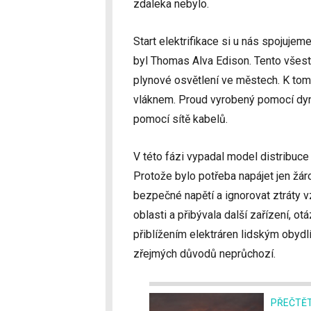
zdaleka nebylo.
Start elektrifikace si u nás spojuje
byl Thomas Alva Edison. Tento všestr
plynové osvětlení ve městech. K tom
vláknem. Proud vyrobený pomocí dyna
pomocí sítě kabelů.
V této fázi vypadal model distribuc
Protože bylo potřeba napájet jen žár
bezpečné napětí a ignorovat ztráty v
oblasti a přibývala další zařízení, ot
přiblížením elektráren lidským obydl
zřejmých důvodů neprůchozí.
PŘEČTĚT