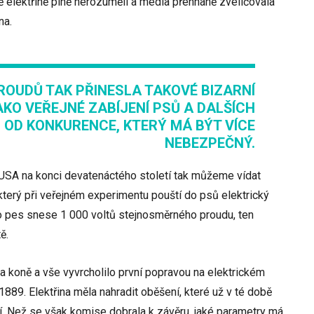
tě elektřině plně nerozuměli a média přehnaně zveličovala
na.
ROUDŮ TAK PŘINESLA TAKOVÉ BIZARNÍ
KO VEŘEJNÉ ZABÍJENÍ PSŮ A DALŠÍCH
 OD KONKURENCE, KTERÝ MÁ BÝT VÍCE
NEBEZPEČNÝ.
USA na konci devatenáctého století tak můžeme vídat
terý při veřejném experimentu pouští do psů elektrický
o pes snese 1 000 voltů stejnosměrného proudu, ten
ě.
 a koně a vše vyvrcholilo první popravou na elektrickém
 1889. Elektřina měla nahradit oběšení, které už v té době
. Než se však komise dobrala k závěru, jaké parametry má