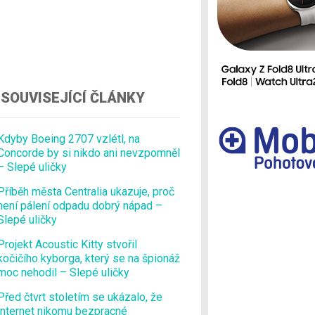
Ostatní
SOUVISEJÍCÍ ČLÁNKY
Kdyby Boeing 2707 vzlétl, na
Concorde by si nikdo ani nevzpomněl
– Slepé uličky
Příběh města Centralia ukazuje, proč
není pálení odpadu dobrý nápad –
Slepé uličky
Projekt Acoustic Kitty stvořil
kočičího kyborga, který se na špionáž
moc nehodil – Slepé uličky
Před čtvrt stoletím se ukázalo, že
internet nikomu bezpracné