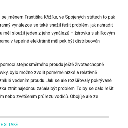
me se jménem Františka Křižíka, ve Spojených státech to pak
anný vynálezce se také snažil řešit problém, jak nahradit
u měl sloužit jeden z jeho vynálezů – žárovka s uhlíkovým
ma v tepelné elektrárně měl pak být distribuován
e pomocí stejnosměrného proudu ještě životaschopně.
ovky, bylo možno zvolit poměrně nízké a relativně
zniklé vedením proudu. Jak se ale rozšiřovaly pokrývané
ázka ztrát najednou začala být problém. To by se dalo řešit
ím nebo zvětšením průřezu vodičů. Obojí je ale ze
E SI TAKÉ