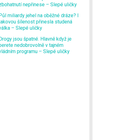
zbohatnutí nepřinese – Slepé uličky
Půl miliardy jehel na oběžné dráze? I
takovou šílenost přinesla studená
válka – Slepé uličky
Drogy jsou špatné. Hlavně když je
berete nedobrovolně v tajném
vládním programu – Slepé uličky