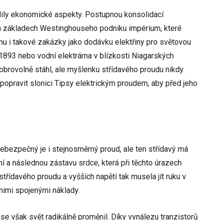
dily ekonomické aspekty. Postupnou konsolidací
na základech Westinghouseho podniku impérium, které
tomu i takové zakázky jako dodávku elektřiny pro světovou
1893 nebo vodní elektrárna v blízkosti Niagarských
obrovolně stáhl, ale myšlenku střídavého proudu nikdy
3 popravit slonici Tipsy elektrickým proudem, aby před jeho
ebezpečný je i stejnosměrný proud, ale ten střídavý má
ní a následnou zástavu srdce, která při těchto úrazech
 střídavého proudu a vyšších napětí tak musela jít ruku v
nimi spojenými náklady.
se však svět radikálně proměnil. Díky vynálezu tranzistorů