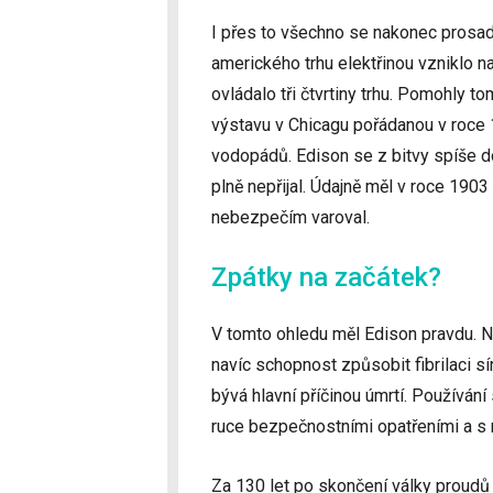
I přes to všechno se nakonec prosa
amerického trhu elektřinou vzniklo 
ovládalo tři čtvrtiny trhu. Pomohly 
výstavu v Chicagu pořádanou v roce 
vodopádů. Edison se z bitvy spíše d
plně nepřijal. Údajně měl v roce 190
nebezpečím varoval.
Zpátky na začátek?
V tomto ohledu měl Edison pravdu. N
navíc schopnost způsobit fibrilaci sí
bývá hlavní příčinou úmrtí. Používání
ruce bezpečnostními opatřeními a s 
Za 130 let po skončení války proudů 