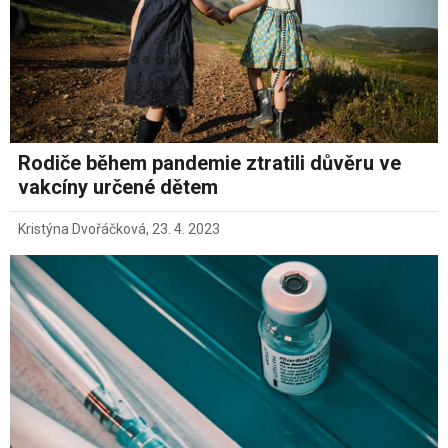
Rodiče během pandemie ztratili důvěru ve
vakcíny určené dětem
Kristýna Dvořáčková
,
23. 4. 2023