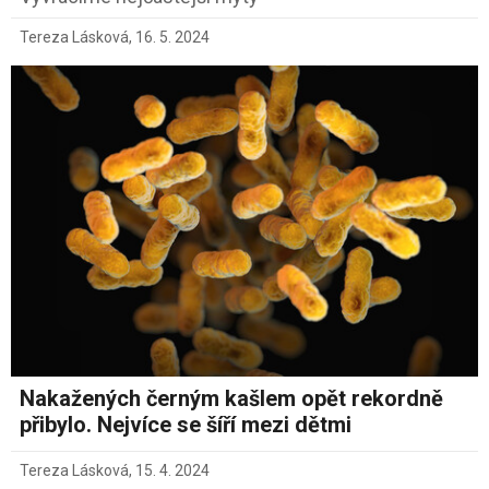
Tereza Lásková
,
16. 5. 2024
Nakažených černým kašlem opět rekordně
přibylo. Nejvíce se šíří mezi dětmi
Tereza Lásková
,
15. 4. 2024