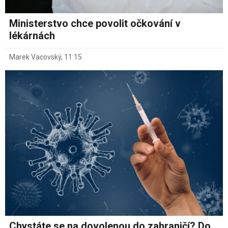
Ministerstvo chce povolit očkování v
lékárnách
Marek Vacovský
,
11:15
Chystáte se na dovolenou do zahraničí? Do