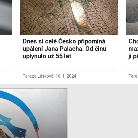
Dnes si celé Česko připomíná
Chc
upálení Jana Palacha. Od činu
maz
uplynulo už 55 let
ji 
Tereza Lásková
,
16. 1. 2024
Tere