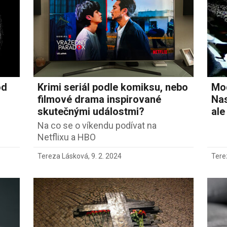
od
Krimi seriál podle komiksu, nebo
Mod
n
filmové drama inspirované
Nas
skutečnými událostmi?
ale
Na co se o víkendu podívat na
Netflixu a HBO
Tereza Lásková
,
9. 2. 2024
Tere