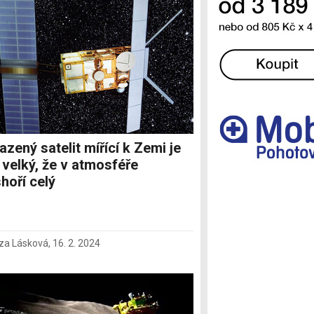
Ostatní
azený satelit mířící k Zemi je
 velký, že v atmosféře
hoří celý
za Lásková
,
16. 2. 2024