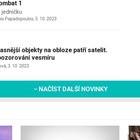
ombat 1
 jedničku
nis Papadopoulos,
5. 10. 2023
asnější objekty na obloze patří satelit.
pozorování vesmíru
ová,
3. 10. 2023
NAČÍST DALŠÍ NOVINKY