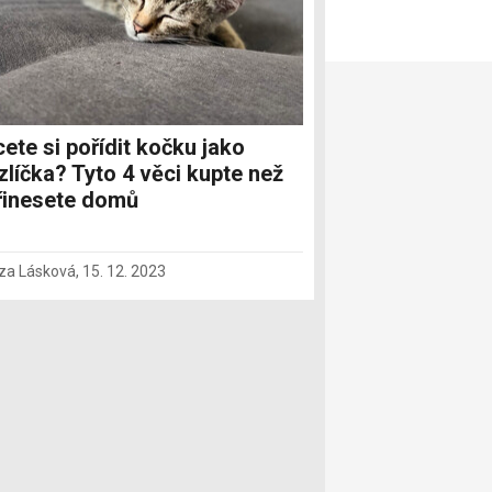
ete si pořídit kočku jako
líčka? Tyto 4 věci kupte než
přinesete domů
za Lásková
,
15. 12. 2023