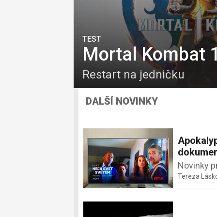
TEST
Mortal Kombat 
Restart na jedničku
DALŠÍ NOVINKY
Apokalyp
dokumen
Novinky p
Tereza Lásk