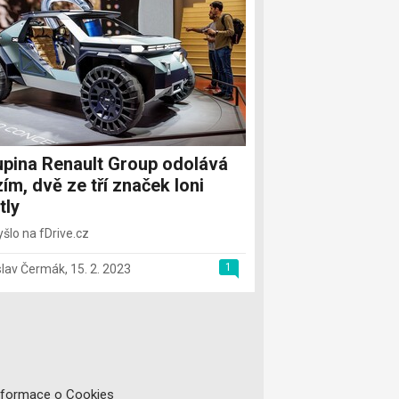
pina Renault Group odolává
zím, dvě ze tří značek loni
tly
yšlo na fDrive.cz
1
slav Čermák
,
15. 2. 2023
nformace o Cookies