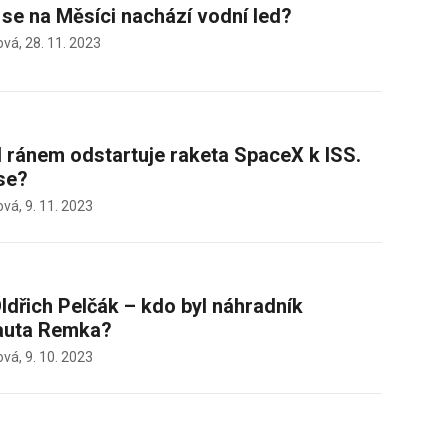
se na Měsíci nachází vodní led?
ová,
28. 11. 2023
d ránem odstartuje raketa SpaceX k ISS.
se?
ová,
9. 11. 2023
ldřich Pelčák – kdo byl náhradník
uta Remka?
ová,
9. 10. 2023