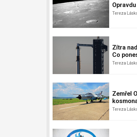
Opravdu 
Tereza Lásk
Zítra na
Co pone
Tereza Lásk
Zemřel O
kosmona
Tereza Lásk