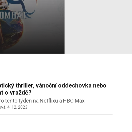
1
tický thriller, vánoční oddechovka nebo
t o vraždě?
ro tento týden na Netflixu a HBO Max
ová,
4. 12. 2023