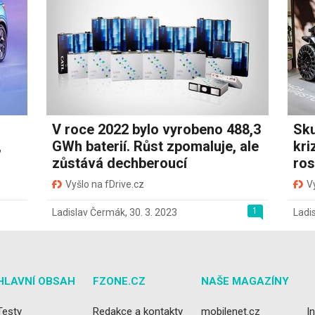
V roce 2022 bylo vyrobeno 488,3
Sku
,
GWh baterií. Růst zpomaluje, ale
kri
zůstává dechberoucí
ros
Vyšlo na fDrive.cz
V
1
Ladislav Čermák
,
30. 3. 2023
Ladi
HLAVNÍ OBSAH
FZONE.CZ
NAŠE MAGAZÍNY
Testy
Redakce a kontakty
mobilenet.cz
I