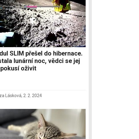
ul SLIM přešel do hibernace.
tala lunární noc, vědci se jej
 pokusí oživit
za Lásková
,
2. 2. 2024