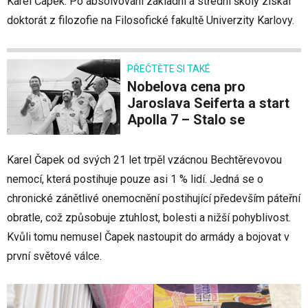
Karel Čapek. Po absolvování základní a střední školy získal
doktorát z filozofie na Filosofické fakultě Univerzity Karlovy.
PŘEČTĚTE SI TAKÉ
Nobelova cena pro
Jaroslava Seiferta a start
Apolla 7 – Stalo se
Karel Čapek od svých 21 let trpěl vzácnou Bechtěrevovou
nemocí, která postihuje pouze asi 1 % lidí. Jedná se o
chronické zánětlivé onemocnění postihující především páteřní
obratle, což způsobuje ztuhlost, bolesti a nižší pohyblivost.
Kvůli tomu nemusel Čapek nastoupit do armády a bojovat v
první světové válce.