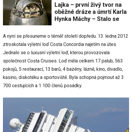
Lajka – první živý tvor na
oběžné dráze a úmrtí Karla
Hynka Máchy – Stalo se
A nyní se přesuneme o téměř století dopředu. 13. ledna 2012
ztroskotala výletní loď Costa Concordia najetím na útes.
Jednalo se o luxusní výletní loď, kterou provozovala
společnost Costa Cruises. Loď měla celkem 17 palub, 563
pokojů, 5 restaurací, 13 barů, 4 bazény, lázně, kino, divadlo,
kasino, diskotéku a sportoviště. Byla schopná pojmout až 3
700 cestujících a 1 100 členů posádky.