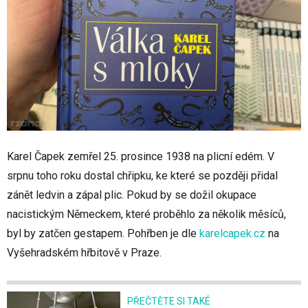
Karel Čapek zemřel 25. prosince 1938 na plicní edém. V
srpnu toho roku dostal chřipku, ke které se později přidal
zánět ledvin a zápal plic. Pokud by se dožil okupace
nacistickým Německem, které proběhlo za několik měsíců,
byl by zatčen gestapem. Pohřben je dle
karelcapek.cz
na
Vyšehradském hřbitově v Praze.
PŘEČTĚTE SI TAKÉ