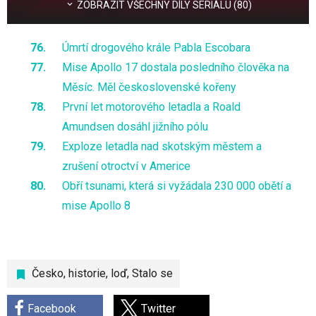
ZOBRAZIT VŠECHNY DÍLY SERIÁLU (80)
Úmrtí drogového krále Pabla Escobara
Mise Apollo 17 dostala posledního člověka na
Měsíc. Měl československé kořeny
První let motorového letadla a Roald
Amundsen dosáhl jižního pólu
Exploze letadla nad skotským městem a
zrušení otroctví v Americe
Obří tsunami, která si vyžádala 230 000 obětí a
mise Apollo 8
Česko
,
historie
,
loď
,
Stalo se
Facebook
Twitter