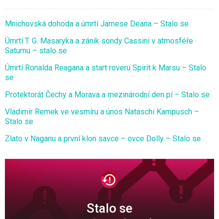
Mnichovská dohoda a úmrtí Jamese Deana – Stalo se
Úmrtí T. G. Masaryka a zánik sondy Cassini v atmosféře
Saturnu – stalo se
Úmrtí Ronalda Reagana a start roveru Spirit k Marsu – Stalo
se
Protektorát Čechy a Morava a mezinárodní den pí – Stalo se
Vladimír Remek ve vesmíru a únos Nataschi Kampusch –
Stalo se
Zlato v Naganu a první klon savce – ovce Dolly – Stalo se
Stalo se