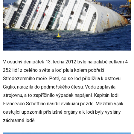
V osudný den pátek 13. ledna 2012 bylo na palubě celkem 4
252 lidí z celého světa a loď plula kolem pobřeží
Středozemního moře. Poté, co se loď přiblížila k ostrovu
Giglio, narazila do podmořského útesu. Voda zaplavila
strojovnu, a to zapříčinilo výpadek napájení. Kapitán lodi
Francesco Schettino nařídil evakuaci pozdě. Mezitím však
cestující upozornili příslušné orgány a k lodi byly vyslány
záchranné lodě.