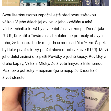
Svou literární tvorbu započal ještě před první světovou
válkou. V jeho dílech jej ovlivnilo jeho vzdělání a také
věda/technika, která byla v té době na vzestupu. Do děl jako
R.U.R., Krakatit a Továrna na absolutno se propsaly obavy z
toho, že technika bude mít jednou moc nad člověkem. Čapek
byl také prvním, který použil slovo robot (v knize R.U.R). Mezi
jeho další známá díla patří Povídky z jedné kapsy, Povídky z
druhé kapsy, Válka s Mloky, Ze života hmyzu a Bílá nemoc.
Psal také pohádky – nejznámější je nejspíše Dášenka čili
život štěněte.