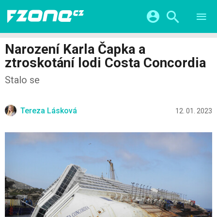
TESTY
CHYTRÁ DOMÁCNOST
Přihlášení a registrace pomocí:
Narození Karla Čapka a
CHYTRÁ MĚSTA
VIDEA
ztroskotání lodi Costa Concordia
ŽIVOT BUDOUCNOSTI
Facebook
Google
SERIÁLY
Stalo se
HRY A ZÁBAVA
KATEGORIE
Twitter
Apple
Microsoft
FINTECH
Tereza Lásková
12. 01. 2023