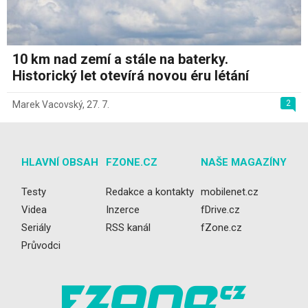
10 km nad zemí a stále na baterky.
Historický let otevírá novou éru létání
2
Marek Vacovský
,
27. 7.
HLAVNÍ OBSAH
FZONE.CZ
NAŠE MAGAZÍNY
Testy
Redakce a kontakty
mobilenet.cz
Videa
Inzerce
fDrive.cz
Seriály
RSS kanál
fZone.cz
Průvodci