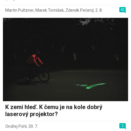
42
Martin Pultzner
,
Marek Tomíšek
,
Zdeněk Pečený
,
2. 8.
K zemi hleď. K čemu je na kole dobrý
laserový projektor?
2
Ondřej Pohl
,
30. 7.